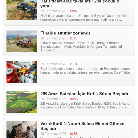
Hafif ticari araç takla attı! 2’si çocuk 5
yaralı
29 Temmuz 2026 -
13:07
Hafif ticari araç takla attı! 2'si çocuk 5 yaralı Vezirköprü’de
kontrolden çıkarak şarampole takla atan hafif ticari a ...
Finalde sınırlar zorlandı
29 Temmuz 2026 -
11:15
Finalde sınırlar zorlandı Petlas 2026 Türkiye Offroad
Şampiyonası 4. Ayak Vezirköprü Yarışları Tamamlandı!
Türkiye Ot ...
29 Temmuz 2026 -
11:01
Eşel mobil mekanizmasında sınıra ulaşıldı Eşel mobil sistemi
kapsamında akaryakıta gelmesi gereken zamlar, Özel Tüketi
...
2/B Arazi Satışları İçin Kritik Süreç Başladı
29 Temmuz 2026 -
10:58
2/B Arazi Satışları İçin Kritik Süreç Başladı 6292 Sayılı Kanun
Kapsamında Hak Sahibi Vatandaşlara 10 Aylık Başvuru Sü ...
Vezirköprü 1.Noteri Selma Ekinci Göreve
Başladı
29 Temmuz 2026 -
10:56