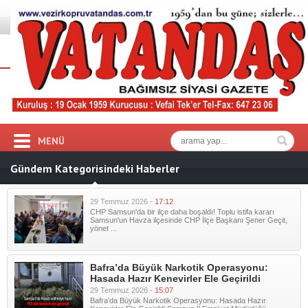
MENÜ
Gündem Kategorisindeki Haberler
29 Temmuz 2026 -
17:12
CHP Samsun'da bir ilçe daha boşaldı! Toplu istifa kararı
Samsun'un Havza ilçesinde CHP İlçe Başkanı Şener Geçit,
yönet ...
Bafra’da Büyük Narkotik Operasyonu:
Hasada Hazır Kenevirler Ele Geçirildi
29 Temmuz 2026 -
15:07
Bafra’da Büyük Narkotik Operasyonu: Hasada Hazır