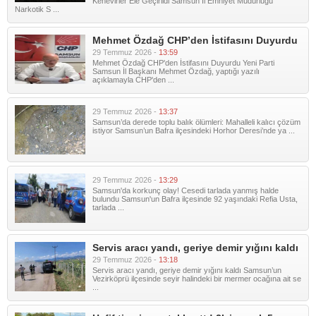
Kenevirler Ele Geçirildi Samsun İl Emniyet Müdürlüğü
Narkotik S ...
Mehmet Özdağ CHP’den İstifasını Duyurdu
29 Temmuz 2026 -
13:59
Mehmet Özdağ CHP'den İstifasını Duyurdu Yeni Parti
Samsun İl Başkanı Mehmet Özdağ, yaptığı yazılı
açıklamayla CHP'den ...
29 Temmuz 2026 -
13:37
Samsun’da derede toplu balık ölümleri: Mahalleli kalıcı çözüm
istiyor Samsun’un Bafra ilçesindeki Horhor Deresi’nde ya ...
29 Temmuz 2026 -
13:29
Samsun'da korkunç olay! Cesedi tarlada yanmış halde
bulundu Samsun'un Bafra ilçesinde 92 yaşındaki Refia Usta,
tarlada ...
Servis aracı yandı, geriye demir yığını kaldı
29 Temmuz 2026 -
13:18
Servis aracı yandı, geriye demir yığını kaldı Samsun’un
Vezirköprü ilçesinde seyir halindeki bir mermer ocağına ait se
...