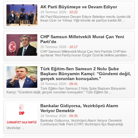
AK Parti Büyümeye ve Devam Ediyor
29 Temmuz 2026 -
10:22
AK Parti Büyümeye Devam Ediyor Belediye meclis üyeleri Ali
ihsan Üzer ve Yılmaz Yiğit törenle ak parti'ye katıldı AK ...
CHP Samsun Milletvekili Murat Çan Yeni
Parti’de
25 Temmuz 2026 -
10:17
CHP Samsun Milletvekili Murat Çan Yeni Parti'de CHP'den
ayrılarak Yeni Parti'yi kuran Özgür Özel ile birlikte partiden ...
Türk Eğitim-Sen Samsun 2 Nolu Şube
Başkanı Bünyamin Kamçi: “Gündemi değil,
gerçek sorunları konuşalım.”
18 Temmuz 2026 -
09:41
Türk Eğitim-Sen Samsun 2 Nolu Şube Başkanı Bünyamin
Kamçi: "Gündemi değil, gerçek sorunları konuşalım." Türk Eğitim-Se ...
Bankalar Gidiyorsa, Vezirköprü Alarm
Veriyor Demektir
18 Temmuz 2026 -
09:35
Bankalar Gidiyorsa, Vezirköprü Alarm Veriyor Demektir
Cumhuriyet Halk Parti (CHP) Vezirköprü İlçe Başkanlığı
Vezirköpr ...