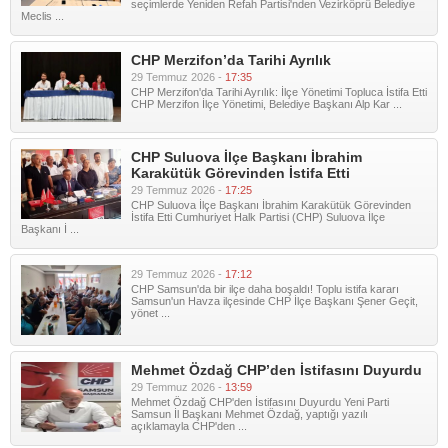
seçimlerde Yeniden Refah Partisi'nden Vezirköprü Belediye
Meclis ...
CHP Merzifon’da Tarihi Ayrılık
29 Temmuz 2026 -
17:35
CHP Merzifon'da Tarihi Ayrılık: İlçe Yönetimi Topluca İstifa Etti
CHP Merzifon İlçe Yönetimi, Belediye Başkanı Alp Kar ...
CHP Suluova İlçe Başkanı İbrahim
Karakütük Görevinden İstifa Etti
29 Temmuz 2026 -
17:25
CHP Suluova İlçe Başkanı İbrahim Karakütük Görevinden
İstifa Etti Cumhuriyet Halk Partisi (CHP) Suluova İlçe
Başkanı İ ...
29 Temmuz 2026 -
17:12
CHP Samsun'da bir ilçe daha boşaldı! Toplu istifa kararı
Samsun'un Havza ilçesinde CHP İlçe Başkanı Şener Geçit,
yönet ...
Mehmet Özdağ CHP’den İstifasını Duyurdu
29 Temmuz 2026 -
13:59
Mehmet Özdağ CHP'den İstifasını Duyurdu Yeni Parti
Samsun İl Başkanı Mehmet Özdağ, yaptığı yazılı
açıklamayla CHP'den ...