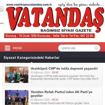
MENÜ
Siyaset Kategorisindeki Haberler
Vezirköprü CHP’de istifa depremi yaşandı!
01 Ağustos 2026 -
09:55
Vezirköprü CHP'de istifa depremi yaşandı! Yeni Parti İlçe
Başkanlığı Vezirköprü'de açıldı, CHP binası boş kaldı.Yeni P
...
Yeniden Refah Partisi’nden AK Parti’ye
geçtiler
01 Ağustos 2026 -
09:22
Yeniden Refah Partisi'nden AK Parti'ye geçtiler Yerel