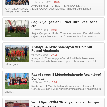
15 Temmuz 2026 -
10:07
AMPUTE MİLLİ FUTBOL TAKIMI ŞAHİNKAYA
KANYONU'NDA MORAL DEPOLADI. 2026 Meksika Ampute Futbol Dünya
Şampiyonası hazırlık ...
Sağlık Çalışanları Futbol Turnuvası sona
erdi
16 Mayıs 2026 -
10:01
Sağlık Çalışanları Futbol Turnuvası sona erdi Vezirköprü'de
sağlık çalışanları arasında düzenlenen futbol turnuvası so ...
Antalya U-13’de şampiyon Vezirköprü
Futbol Akademisi
06 Mayıs 2026 -
09:16
Antalya U-13'de şampiyon Vezirköprü Futbol Akademisi
Vezirköprü Futbol Akademisi Spor Kulübü takımımız U-13
takımı şam ...
Ragbi sporu İl Müsabakalarında Vezirköprü
Damgası
18 Nisan 2026 -
10:14
Ragbi sporu İl Müsabakalarında Vezirköprü Damgası İl
Gençlik ve Spor İl Müdürlüğü koordinesinde düzenlenen okul
sporla ...
Vezirköprü GSİM SK altyapısından Avrupa
Şampiyonasına!