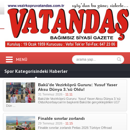
MENÜ
Spor Kategorisindeki Haberler
Bakü’de Vezirköprü Gururu: Yusuf Yaser
Aksu Dünya 3.’sü Oldu!
31 Temmuz 2026 -
11:11
Bakü’de Vezirköprü Gururu: Yusuf Yaser Aksu Dünya 3.’sü
Oldu! ​Azerbaycan’ın başkenti Bakü’de gerçekleştirilen U17
Dün ...
Finalde sınırlar zorlandı
29 Temmuz 2026 -
11:15
Finalde sınırlar zorlandı Petlas 2026 Türkiye Offroad