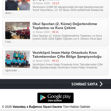
18 Nisan 2026 -
10:12
Vezirköprü GSİM SK altyapısından Avrupa Şampiyonasına!
Yusuf Yasel Aksu, 12–15 Nisan 2026 tarihlerinde Antalya'da
düze ...
Okul Sporları (2. Küme) Değerlendirme
Toplantısı ve Kura Çekimi
11 Nisan 2026 -
09:21
Okul Sporları (2. Küme) Değerlendirme Toplantısı ve Kura
Çekimi 2025-2026 Eğitim Öğretim yılı II. Dönem Okul Spor
Faal ...
Vezirköprü İmam Hatip Ortaokulu Kros
Takımlarından Çifte Bölge Şampiyonluğu
11 Nisan 2026 -
09:13
Vezirköprü İmam Hatip Ortaokulu Kros Takımlarından Çifte
Bölge Şampiyonluğu Vezirköprü İmam Hatip Ortaokulu
öğrenciler ...
SONRAKİ SAYFA
© 2026
Vatandaş ● Bağımsız Siyasi Gazete
Tüm Hakları Saklıdır.