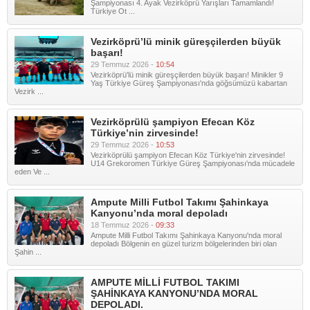
Şampiyonası 4. Ayak Vezirköprü Yarışları Tamamlandı!
Türkiye Ot ...
Vezirköprü’lü minik güreşçilerden büyük
başarı!
29 Temmuz 2026 -
10:54
Vezirköprü'lü minik güreşçilerden büyük başarı! Minikler 9
Yaş Türkiye Güreş Şampiyonası'nda göğsümüzü kabartan
Vezirk ...
Vezirköprülü şampiyon Efecan Köz
Türkiye’nin zirvesinde!
29 Temmuz 2026 -
10:53
Vezirköprülü şampiyon Efecan Köz Türkiye'nin zirvesinde!
U14 Grekoromen Türkiye Güreş Şampiyonası'nda mücadele
eden Ve ...
Ampute Milli Futbol Takımı Şahinkaya
Kanyonu’nda moral depoladı
18 Temmuz 2026 -
09:33
Ampute Milli Futbol Takımı Şahinkaya Kanyonu'nda moral
depoladı Bölgenin en güzel turizm bölgelerinden biri olan
Şahin ...
AMPUTE MİLLİ FUTBOL TAKIMI
ŞAHİNKAYA KANYONU’NDA MORAL
DEPOLADI.