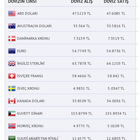
DÖVİZİN CİNSİ
DÖVİZ ALIŞ
DÖVİZ SATIŞ
ABD DOLARI
47.5229 TL
47.6085 TL
AVUSTRALYA DOLARI
33.364 TL
33.5816 TL
DANİMARKA KRONU
7.3159 TL
7.3519 TL
EURO
54.7749 TL
54.8736 TL
İNGİLİZ STERLİNİ
63.7878 TL
64.1203 TL
İSVİÇRE FRANGI
58.4666 TL
58.842 TL
İSVEÇ KRONU
4.9831 TL
5.0347 TL
KANADA DOLARI
33.8509 TL
34.0036 TL
KUVEYT DİNARI
153.8799 TL
155.8934 TL
NORVEÇ KRONU
4.9775 TL
5.0109 TL
SUUDİ ARABİSTAN RİYALİ
12.6575 TL
12.6803 TL