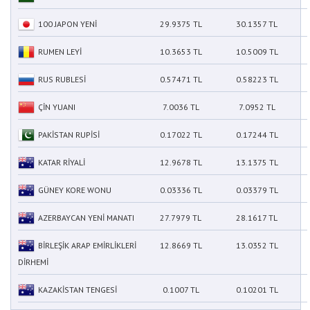
100 JAPON YENİ
29.9375 TL
30.1357 TL
RUMEN LEYİ
10.3653 TL
10.5009 TL
RUS RUBLESİ
0.57471 TL
0.58223 TL
ÇİN YUANI
7.0036 TL
7.0952 TL
PAKİSTAN RUPİSİ
0.17022 TL
0.17244 TL
KATAR RİYALİ
12.9678 TL
13.1375 TL
GÜNEY KORE WONU
0.03336 TL
0.03379 TL
AZERBAYCAN YENİ MANATI
27.7979 TL
28.1617 TL
BİRLEŞİK ARAP EMİRLİKLERİ
12.8669 TL
13.0352 TL
DİRHEMİ
KAZAKİSTAN TENGESİ
0.1007 TL
0.10201 TL