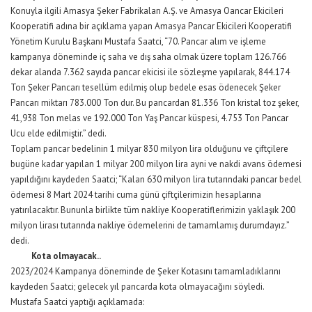
Konuyla ilgili Amasya Şeker Fabrikaları A.Ş. ve Amasya Oancar Ekicileri
Kooperatifi adına bir açıklama yapan Amasya Pancar Ekicileri Kooperatifi
Yönetim Kurulu Başkanı Mustafa Saatci, “70. Pancar alım ve işleme
kampanya döneminde iç saha ve dış saha olmak üzere toplam 126.766
dekar alanda 7.362 sayıda pancar ekicisi ile sözleşme yapılarak, 844.174
Ton Şeker Pancarı tesellüm edilmiş olup bedele esas ödenecek Şeker
Pancarı miktarı 783.000 Ton dur. Bu pancardan 81.336 Ton kristal toz şeker,
41,938 Ton melas ve 192.000 Ton Yaş Pancar küspesi, 4.753 Ton Pancar
Ucu elde edilmiştir.” dedi.
Toplam pancar bedelinin 1 milyar 830 milyon lira olduğunu ve çiftçilere
bugüne kadar yapılan 1 milyar 200 milyon lira ayni ve nakdi avans ödemesi
yapıldığını kaydeden Saatci; “Kalan 630 milyon lira tutarındaki pancar bedel
ödemesi 8 Mart 2024 tarihi cuma günü çiftçilerimizin hesaplarına
yatırılacaktır. Bununla birlikte tüm nakliye Kooperatiflerimizin yaklaşık 200
milyon lirası tutarında nakliye ödemelerini de tamamlamış durumdayız.”
dedi.
Kota olmayacak..
2023/2024 Kampanya döneminde de Şeker Kotasını tamamladıklarını
kaydeden Saatci; gelecek yıl pancarda kota olmayacağını söyledi.
Mustafa Saatci yaptığı açıklamada: