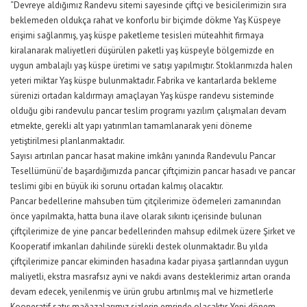
“Devreye aldığımız Randevu sitemi sayesinde çiftçi ve besicilerimizin sıra
beklemeden oldukça rahat ve konforlu bir biçimde dökme Yaş Küspeye
erişimi sağlanmış, yaş küspe paketleme tesisleri müteahhit firmaya
kiralanarak maliyetleri düşürülen paketli yaş küspeyle bölgemizde en
uygun ambalajlı yaş küspe üretimi ve satışı yapılmıştır. Stoklarımızda halen
yeteri miktar Yaş küspe bulunmaktadır. Fabrika ve kantarlarda bekleme
sürenizi ortadan kaldırmayı amaçlayan Yaş küspe randevu sisteminde
olduğu gibi randevulu pancar teslim programı yazılım çalışmaları devam
etmekte, gerekli alt yapı yatırımları tamamlanarak yeni döneme
yetiştirilmesi planlanmaktadır.
Sayısı artırılan pancar hasat makine imkânı yanında Randevulu Pancar
Tesellümünü’de başardığımızda pancar çiftçimizin pancar hasadı ve pancar
teslimi gibi en büyük iki sorunu ortadan kalmış olacaktır.
Pancar bedellerine mahsuben tüm çitçilerimize ödemeleri zamanından
önce yapılmakta, hatta buna ilave olarak sıkıntı içerisinde bulunan
çiftçilerimize de yine pancar bedellerinden mahsup edilmek üzere Şirket ve
Kooperatif imkanları dahilinde sürekli destek olunmaktadır. Bu yılda
çiftçilerimize pancar ekiminden hasadına kadar piyasa şartlarından uygun
maliyetli, ekstra masrafsız ayni ve nakdi avans desteklerimiz artan oranda
devam edecek, yenilenmiş ve ürün grubu artırılmış mal ve hizmetlerle
Kooperatif satış mağazalarımız sizlerin emrinde olacaktır. Yeni dönem