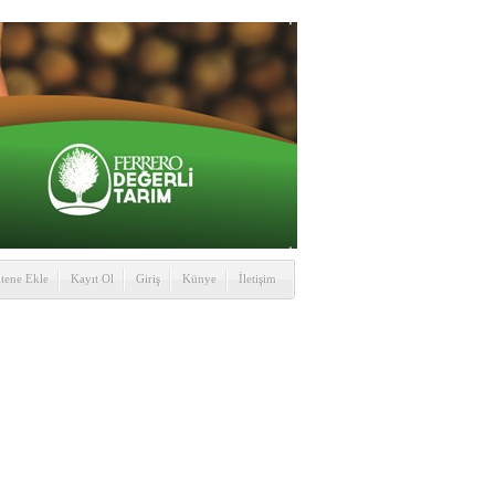
itene Ekle
Kayıt Ol
Giriş
Künye
İletişim