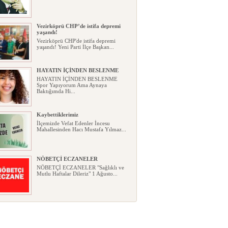
Vezirköprü CHP’de istifa depremi
yaşandı!
Vezirköprü CHP'de istifa depremi
yaşandı! Yeni Parti İlçe Başkan...
HAYATIN İÇİNDEN BESLENME
HAYATIN İÇİNDEN BESLENME
Spor Yapıyorum Ama Aynaya
Baktığımda Hi...
Kaybettiklerimiz
İlçemizde Vefat Edenler İncesu
Mahallesinden Hacı Mustafa Yılmaz...
NÖBETÇİ ECZANELER
NÖBETÇİ ECZANELER "Sağlıklı ve
Mutlu Haftalar Dileriz" 1 Ağusto...
Okullarda yeni dönem: Yönetmelik
kapsamlı şekilde değişti
Okullarda yeni dönem: Yönetmelik
kapsamlı şekilde değişti Resmî ...