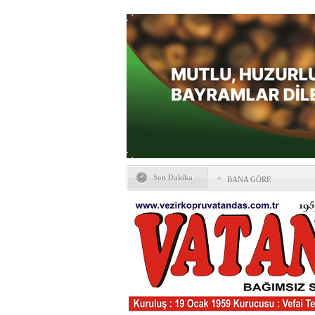
Son Dakika
BANA GÖRE
Vezirköprü CHP’de istifa 
HAYATIN İÇİNDEN BE
Kaybettiklerimiz
NÖBETÇİ ECZANELER
Okullarda yeni dönem: Yön
değişti