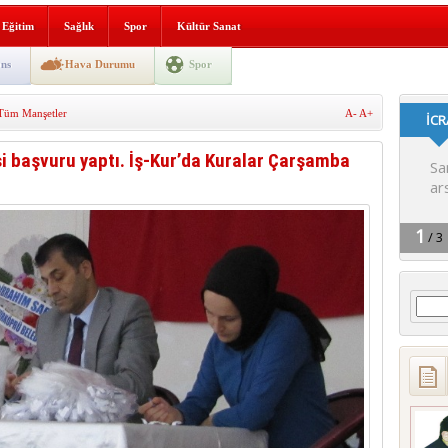
lografi, gençlerle geleceğe
Eğitim
Sağlık
Spor
Kültür Sanat
gın korkuttu
ns
Hava Durumu
Spor
 2’si Çocuk 5 Yaralı
Tüm Manşetler
A-
A+
 yürüyüşü
şi başvuru yaptı. İş-Kur’da Kuralar Çarşamba
Arama