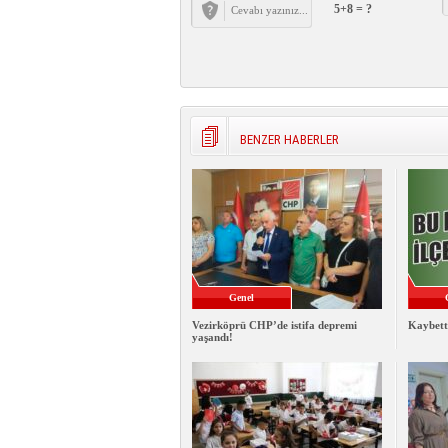
5+8 = ?
BENZER HABERLER
Genel
Vezirköprü CHP’de istifa depremi
Kaybett
yaşandı!