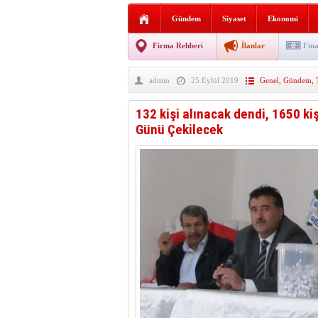
Sabır ve zarafetin sanatı fi
Gündem
Siyaset
Ekonomi
taşınıyor
Vezirköprü’de iki ayrı yan
Firma Rehberi
İlanlar
Fina
Hafif ticari araç takla attı!
admin
25 Eylül 2019
Genel
,
Gündem
,
“Yaz Seninle Güzel” doğa
132 kişi alınacak dendi, 1650 ki
Günü Çekilecek