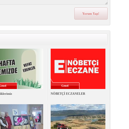
Genel
Genel
iklerimiz
NÖBETÇİ ECZANELER