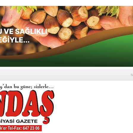
S
depremi yaşandı!
SLENME
etmelik kapsamlı şekilde