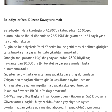
Belediyeler Yeni Düzene Kavuşturulmalı
Belediyeler.. Hala kuruluşta; 3.4.1930’da kabul edilen 1530, gelir
durumunda ise ihtilal döneminde 26.5.1981’de çıkartılan 1464 sayılı yasa
ile yönetilmektedir.
Bugün ise belediyelerin Yerel Yönetim haline getirilmesini belirten görüşler
tartışılmakta ama yasası bir türlü çıkartılamamaktadır.
Örneğin; mal pazarına küçükbaş hayvanlardan 5.500, büyükbaş
hayvanlardan 10.000 lira (bir tuvalet ve çay parası)’ndan fazla
alınamamaktadır.
Giderler ise o yıllarla kıyaslanamayacak kadar artmış durumdadır.
Çalışanların maaşları elbette günün koşullarına uydurulacaktır.
Ama gelirler de günün koşullarına uyacak şekle getirilmelidir.
İnsanlara Sevecen Bir Dille Yaklaşılamaz mı?
CHP Vezirköprü İlçe Başkanı İhsan Cömert’den < Halkımızın Sağ Duyusuna
Güveniyoruz > başlıklı bir yazı aldık. Aynen yayınlıyoruz. Ayrıca
okurlarımızdan çok sayıda mektup alıyoruz. İmzasız olduğu için bunları