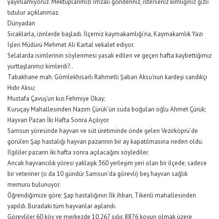
yayınlamıyoruz. Mektuplarımızı İmzalı gönderiniz, isterseniz kimliğiniz gizli
tutulur açıklanmaz.
Dünyadan
Sıcaklarla, izinlerde başladı. İlçemiz kaymakamlığı’na, Kaymakamlık Yazı
İşleri Müdürü Mehmet Ali Kartal vekalet ediyor.
Selalarda isimlerinin söylenmesi yasak edilen ve geçen hafta kaybettiğimiz
yurttaşlarımız kimlerdi?..
Tabakhane mah. Gömlekhisarlı Rahmetli Şaban Aksu’nun kardeşi sandıkçı
Hıdır Aksu;
Mustafa Çavuş’un kızı Fehmiye Okay;
Kuruçay Mahallesinden Nazım Çürük’ün suda boğulan oğlu Ahmet Çürük;
Hayvan Pazarı İki Hafta Sonra Açılıyor
Samsun yöresinde hayvan ve süt üretiminde önde gelen Vezirköprü’de
görülen Şap hastalığı hayvan pazarının bir ay kapatılmasına neden oldu.
İlgililer pazarın iki hafta sonra açılacağını söylediler.
Ancak hayvancılık yöresi yaklaşık 360 yerleşim yeri olan bir ilçede; sadece
bir veteriner (o da 10 gündür Samsun’da görevli) beş hayvan sağlık
memuru bulunuyor.
Öğrendiğimize göre; Şap hastalığının İlk ihbarı, Tikenli mahallesinden
yapıldı. Buradaki tüm hayvanlar aşılandı.
Görevliler 60 köy ve merkezde 10.267 sığır, 8876 koyun olmak üzere