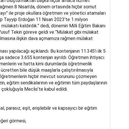
pazarı oluşturmaktan başka hiçbir amaca hizmet
rağmen 8 Nisan’da, dönem ortasında hiçbir somut
yı” ile proje okullara öğretmen ve yönetici atamaları
ep Tayyip Erdoğan 11 Nisan 2023’te 1 milyon
ülakatı kaldırdık.” dedi, dönemin Milli Eğitim Bakanı
 Yusuf Tekin göreve geldi ve “Mülakat gibi mülakat
ırılmasına ilişkin dava açmamıza rağmen mülakat
sı yapılacağı açıklandı. Bu kontenjanın 11.345’i ilk 5
nşa sadece 3.655 kontenjan ayrıldı. Öğretmen ihtiyacı
tmenlerin ve hatta kimi durumlarda öğretmenlik
i ücretten bile düşük maaşlarla çalıştırılmasıyla
 Öğretmenlerin hiçbir mevcut sorununu çözmeyen
n, eğitim sendikalarının ve eğitimin tüm paydaşlarının
çokluğuyla Meclis’te kabul edildi.
al, parasız, eşit, erişilebilir ve kapsayıcı bir eğitim
eğeri görmesi,