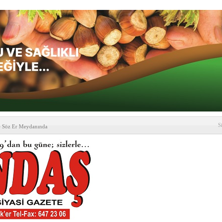
S
e Söz Er Meydanında
formu’ndan Vezirköprü
’ ziyareti