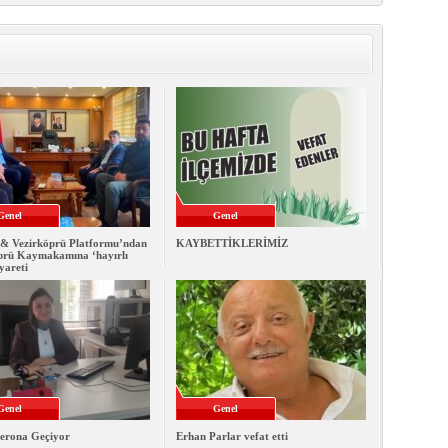
Genel
Genel
& Vezirköprü Platformu’ndan
KAYBETTİKLERİMİZ
prü Kaymakamına ‘hayırlı
iyareti
Genel
Genel
erona Geçiyor
Erhan Parlar vefat etti