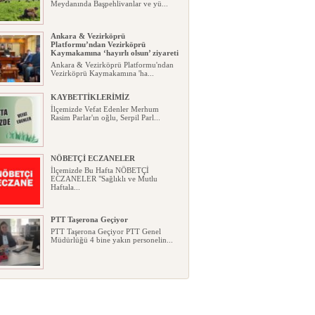
Meydanında Başpehlivanlar ve yü...
Ankara & Vezirköprü
Platformu’ndan Vezirköprü
Kaymakamına ‘hayırlı olsun’ ziyareti
Ankara & Vezirköprü Platformu'ndan
Vezirköprü Kaymakamına 'ha...
KAYBETTİKLERİMİZ
İlçemizde Vefat Edenler Merhum
Rasim Parlar'ın oğlu, Serpil Parl...
NÖBETÇİ ECZANELER
İlçemizde Bu Hafta NÖBETÇİ
ECZANELER "Sağlıklı ve Mutlu
Haftala...
PTT Taşerona Geçiyor
PTT Taşerona Geçiyor PTT Genel
Müdürlüğü 4 bine yakın personelin...
Erhan Parlar vefat etti
Erhan Parlar vefat etti Samsun'da
ikamet eden Vezirköprülü eski ...