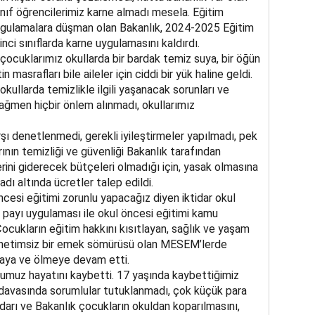
Sınıf öğrencilerimiz karne almadı mesela. Eğitim
ygulamalara düşman olan Bakanlık, 2024-2025 Eğitim
rinci sınıflarda karne uygulamasını kaldırdı.
çocuklarımız okullarda bir bardak temiz suya, bir öğün
masrafları bile aileler için ciddi bir yük haline geldi.
llarda temizlikle ilgili yaşanacak sorunları ve
ağmen hiçbir önlem alınmadı, okullarımız
şı denetlenmedi, gerekli iyileştirmeler yapılmadı, pek
ının temizliği ve güvenliği Bakanlık tarafından
lerini giderecek bütçeleri olmadığı için, yasak olmasına
dı altında ücretler talep edildi.
cesi eğitimi zorunlu yapacağız diyen iktidar okul
ı payı uygulaması ile okul öncesi eğitimi kamu
. Çocukların eğitim hakkını kısıtlayan, sağlık ve yaşam
enetimsiz bir emek sömürüsü olan MESEM’lerde
aya ve ölmeye devam etti.
umuz hayatını kaybetti. 17 yaşında kaybettiğimiz
avasında sorumlular tutuklanmadı, çok küçük para
idarı ve Bakanlık çocukların okuldan koparılmasını,