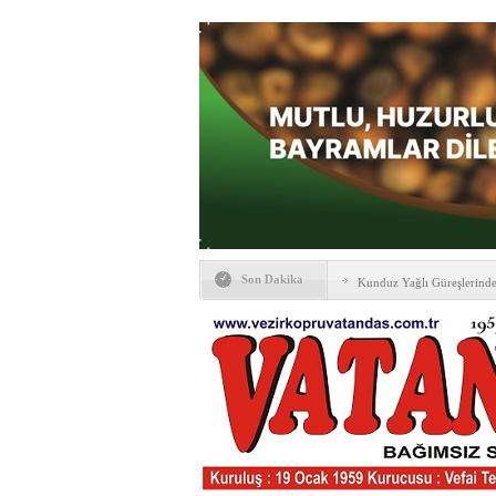
Son Dakika
Kunduz Yağlı Güreşlerind
Ankara & Vezirköprü Plat
Kaymakamına ‘hayırlı olsun
KAYBETTİKLERİMİZ
NÖBETÇİ ECZANELER
PTT Taşerona Geçiyor
Erhan Parlar vefat etti