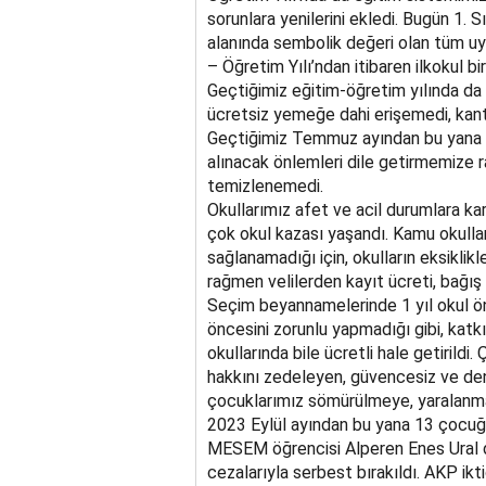
sorunlara yenilerini ekledi. Bugün 1. 
alanında sembolik değeri olan tüm u
– Öğretim Yılı’ndan itibaren ilkokul bi
Geçtiğimiz eğitim-öğretim yılında da 
ücretsiz yemeğe dahi erişemedi, kantin 
Geçtiğimiz Temmuz ayından bu yana oku
alınacak önlemleri dile getirmemize r
temizlenemedi.
Okullarımız afet ve acil durumlara kar
çok okul kazası yaşandı. Kamu okullar
sağlanamadığı için, okulların eksiklik
rağmen velilerden kayıt ücreti, bağış a
Seçim beyannamelerinde 1 yıl okul ön
öncesini zorunlu yapmadığı gibi, katk
okullarında bile ücretli hale getirildi
hakkını zedeleyen, güvencesiz ve d
çocuklarımız sömürülmeye, yaralanm
2023 Eylül ayından bu yana 13 çocuğ
MESEM öğrencisi Alperen Enes Ural d
cezalarıyla serbest bırakıldı. AKP ikt