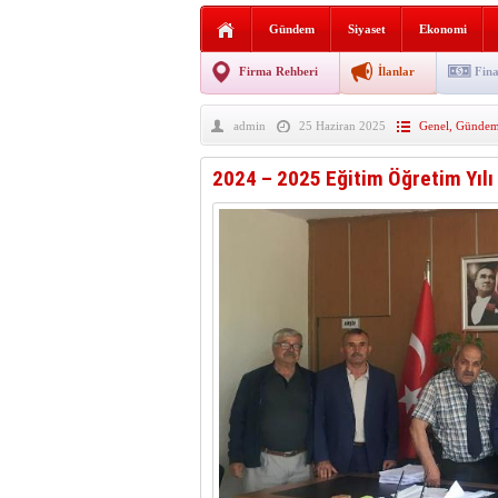
AGD Vezirköprü Temsilciliğ
Gündem
Siyaset
Ekonomi
HAYATIN İÇİNDEN BE
Firma Rehberi
İlanlar
Fina
BANA GÖRE
admin
25 Haziran 2025
Genel
,
Günde
Vezirköprü CHP’de istifa 
2024 – 2025 Eğitim Öğretim Yılı