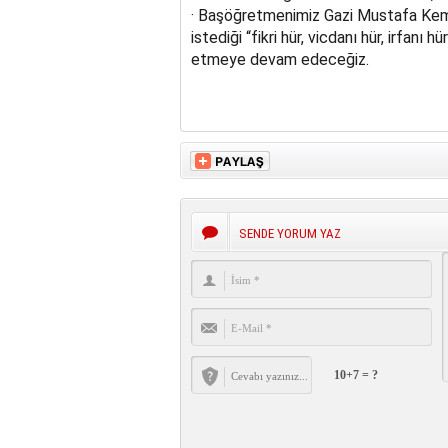
· Başöğretmenimiz Gazi Mustafa Kema
istediği “fikri hür, vicdanı hür, irfanı
etmeye devam edeceğiz.
SENDE YORUM YAZ
10+7 = ?