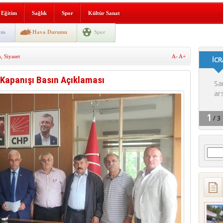
i yeni hizmet binası açıldı
Eğitim
Sağlık
Spor
Kültür Sanat
SLENME
ns
Hava Durumu
Spor
m
,
Siyaset
A-
A+
depremi yaşandı!
 Kapanışı Basın Açıklaması
Arama