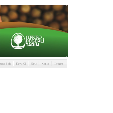
itene Ekle
Kayıt Ol
Giriş
Künye
İletişim