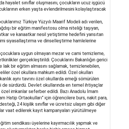
a hayalet sınıflar oluşmasını, çocukların ucuz işgücü
cuklarının erken yaşta evlendirilmesini kolaylaştıracak
ocuklarımız Türkiye Yüzyılı Maarif Modeli adı verilen,
dışı bir eğitim manifestosu olma niteliği taşıyan,
taatkar ve kanaatkar nesil yetiştirme hedefini yansıtan
timi siyasallaştırma ve dinselleştirme hamlelerine
çocuklara uygun olmayan mezar ve cami temizleme,
kinlikler gerçekleştirildi. Çocuklarını Bakanlığın gerici
 laik bir eğitim almasını sağlamak, temizlenebilen,
liler özel okullara mahkum edildi. Özel okulları
anlık aynı tavrını özel okullarda emeği sömürülen
li de sürdürdü. Devlet okullarında en temel ihtiyaçlar
in özel imkanlar seferber edildi. Bazı Anadolu İmam
m Hatip Ortaokulları” için öğrencilere burs, nakit para,
esteği, 24 kişilik sınıflar ve ücretsiz ulaşım gibi diğer
ar vaat edilerek kayıt kampanyaları yürütülmeye
eğitim sendikası üyelerine kayırmacılık yapmak ve