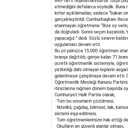
AKP’nin il teşkilatlarında bir torpil 
etmediğini defalarca söyledik. Buna 
kriter açıklamadan, sadece “bakan ona
gerçekleştirildi. Cumhurbaşkanı Rec
atanmayan öğretmene “Bize oy verin, m
da doğruladı. Sonra seçim kazanıldı,
yapacağız.” dedi. Sözlü sınavın kald
uygulaması devam etti.
Bu yıl yalnızca 15.000 öğretmen atama
branşa dağıtıldı, geriye kalan 71 bra
ücretli öğretmenlik sistemiyle, öğre
yetkinliği dahi olmayan kişilerin asgar
giderilmeye çalışılmaya devam etti.
Öğretmenlik Mesleği Kanunu Partimizi
itirazlarına rağmen dönem başında oy 
Cumhuriyet Halk Partisi olarak;
· Tüm bu sorunların çözülmesi,
· Nitelikli, çağdaş, bilimsel, laik, kamus
sistemi inşa edilmesi,
· Tüm öğretmenlerimizin hak ettiği d
· Okulların en güvenli alanlar olması,