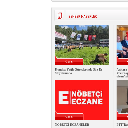
BENZER HABERLER
Genel
Kunduz Yağlı Güreşlerinde Söz Er
Ankara 
Meydanında
Vezirkö
olsun’ z
Genel
NÖBETÇİ ECZANELER
PTT Taş