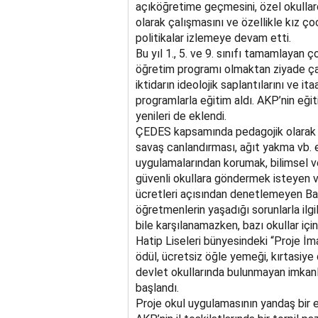
açıköğretime geçmesini, özel okullard
olarak çalışmasını ve özellikle kız ço
politikalar izlemeye devam etti.
Bu yıl 1., 5. ve 9. sınıfı tamamlayan ç
öğretim programı olmaktan ziyade çağ
iktidarın ideolojik saplantılarını ve i
programlarla eğitim aldı. AKP’nin eği
yenileri de eklendi.
ÇEDES kapsamında pedagojik olarak 
savaş canlandırması, ağıt yakma vb. et
uygulamalarından korumak, bilimsel ve
güvenli okullara göndermek isteyen ve
ücretleri açısından denetlemeyen Bak
öğretmenlerin yaşadığı sorunlarla ilgi
bile karşılanamazken, bazı okullar iç
Hatip Liseleri bünyesindeki “Proje İma
ödül, ücretsiz öğle yemeği, kırtasiye d
devlet okullarında bulunmayan imkanl
başlandı.
Proje okul uygulamasının yandaş bir 