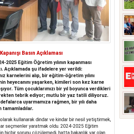
 Kapanışı Basın Açıklaması
24-2025 Eğitim Öğretim yılının kapanması
ı. Açıklamada şu ifadelere yer verildi:
ız karnelerini alıp, bir eğitim-öğretim yılını
inin heyecanını yaşarken, kimileri son kez karne
şıyor. Tüm çocuklarımızı bir yıl boyunca verdikleri
kten tebrik ediyor; mutlu bir yaz tatili diliyoruz.
a defalarca uyarmamıza rağmen, bir yılı daha
n tamamladılar.
olarak kullanarak dindar ve kindar bir nesil yetiştirmek,
tkar seçmenler yaratmak oldu. 2024-2025 Eğitim
in hiçbir sorunu çözülemedi, hatta bakanlık var olan