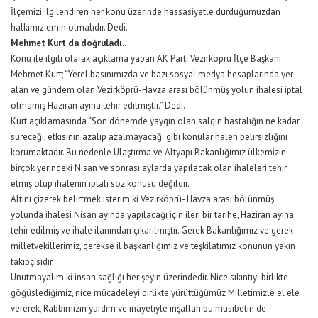
İlçemizi ilgilendiren her konu üzerinde hassasiyetle durduğumuzdan
halkımız emin olmalıdır. Dedi.
Mehmet Kurt da doğruladı..
Konu ile ilgili olarak açıklama yapan AK Parti Vezirköprü İlçe Başkanı
Mehmet Kurt; “Yerel basınımızda ve bazı sosyal medya hesaplarında yer
alan ve gündem olan Vezirköprü-Havza arası bölünmüş yolun ihalesi iptal
olmamış Haziran ayına tehir edilmiştir.” Dedi.
Kurt açıklamasında “Son dönemde yaygın olan salgın hastalığın ne kadar
süreceği, etkisinin azalıp azalmayacağı gibi konular halen belirsizliğini
korumaktadır. Bu nedenle Ulaştırma ve Altyapı Bakanlığımız ülkemizin
birçok yerindeki Nisan ve sonrası aylarda yapılacak olan ihaleleri tehir
etmiş olup ihalenin iptali söz konusu değildir.
Altını çizerek belirtmek isterim ki Vezirköprü- Havza arası bölünmüş
yolunda ihalesi Nisan ayında yapılacağı için ileri bir tarihe, Haziran ayına
tehir edilmiş ve ihale ilanından çıkarılmıştır. Gerek Bakanlığımız ve gerek
milletvekillerimiz, gerekse il başkanlığımız ve teşkilatımız konunun yakın
takipçisidir.
Unutmayalım ki insan sağlığı her şeyin üzerindedir. Nice sıkıntıyı birlikte
göğüslediğimiz, nice mücadeleyi birlikte yürüttüğümüz Milletimizle el ele
vererek, Rabbimizin yardım ve inayetiyle inşallah bu musibetin de