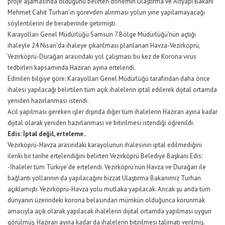
proje aşamasında olduğunu belirten dönemin Ulaştırma ve Altyapı Bakanı
Mehmet Cahit Turhan’ın görevden alınması yolun yine yapılamayacağı
söylentilerini de beraberinde getirmişti.
Karayolları Genel Müdürlüğü Samsun 7.Bölge Müdürlüğü’nün açtığı
ihaleyle 24 Nisan’da ihaleye çıkarılması planlanan Havza-Vezirköprü,
Vezirköprü-Durağan arasındaki yol çalışması bu kez de Korona virüs
tedbirleri kapsamında Haziran ayına ertelendi.
Edinilen bilgiye göre; Karayolları Genel Müdürlüğü tarafından daha önce
ihalesi yapılacağı belirtilen tüm açık ihalelerin iptal edilerek dijital ortamda
yeniden hazırlanması istendi.
Acil yapılması gereken işler dışında diğer tüm ihalelerin Haziran ayına kadar
dijital olarak yeniden hazırlanması ve bitirilmesi istendiği öğrenildi.
Edis: İptal değil, erteleme..
Vezirköprü-Havza arasındaki karayolunun ihalesinin iptal edilmediğini
ileriki bir tarihe ertelendiğini belirten Vezirköprü Belediye Başkanı Edis:
-İhaleler tüm Türkiye’de ertelendi. Vezirköprü’nün Havza ve Durağan ile
bağlantı yollarının da yapılacağını bizzat Ulaştırma Bakanımız Turhan
açıklamıştı. Vezirköprü-Havza yolu mutlaka yapılacak. Ancak şu anda tüm
dünyanın üzerindeki korona belasından mümkün olduğunca korunmak
amacıyla açık olarak yapılacak ihalelerin dijital ortamda yapılması uygun
görülmüş. Haziran ayına kadar da ihalelerin bitirilmesi talimatı verilmiş.