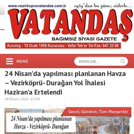
MENÜ
24 Nisan’da yapılması planlanan Havza
– Vezirköprü- Durağan Yol İhalesi
Haziran’a Ertelendi
08 Nisan 2020 -
10:30
Genel
,
Gündem
,
Tüm Manşetler