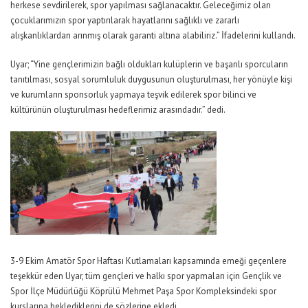
herkese sevdirilerek, spor yapılması sağlanacaktır. Geleceğimiz olan
çocuklarımızın spor yaptırılarak hayatlarını sağlıklı ve zararlı
alışkanlıklardan arınmış olarak garanti altına alabiliriz.” İfadelerini kullandı.
Uyar; “Yine gençlerimizin bağlı oldukları kulüplerin ve başarılı sporcuların
tanıtılması, sosyal sorumluluk duygusunun oluşturulması, her yönüyle kişi
ve kurumların sponsorluk yapmaya teşvik edilerek spor bilinci ve
kültürünün oluşturulması hedeflerimiz arasındadır.” dedi.
3-9 Ekim Amatör Spor Haftası Kutlamaları kapsamında emeği geçenlere
teşekkür eden Uyar, tüm gençleri ve halkı spor yapmaları için Gençlik ve
Spor İlçe Müdürlüğü Köprülü Mehmet Paşa Spor Kompleksindeki spor
kurslarına beklediklerini de sözlerine ekledi.