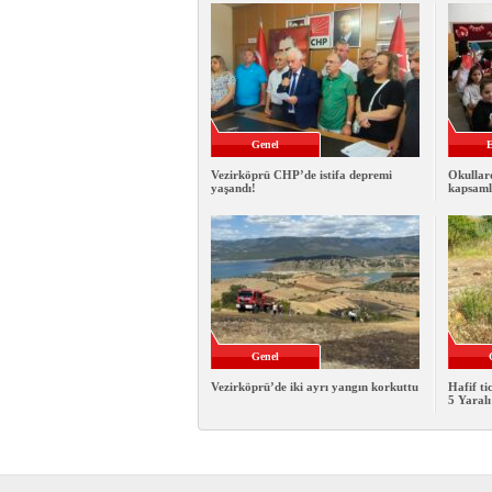
Genel
E
Vezirköprü CHP’de istifa depremi
Okullar
yaşandı!
kapsamlı
Genel
Vezirköprü’de iki ayrı yangın korkuttu
Hafif ti
5 Yaralı