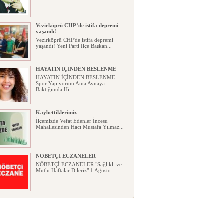
Vezirköprü CHP’de istifa depremi
yaşandı!
Vezirköprü CHP'de istifa depremi
yaşandı! Yeni Parti İlçe Başkan...
HAYATIN İÇİNDEN BESLENME
HAYATIN İÇİNDEN BESLENME
Spor Yapıyorum Ama Aynaya
Baktığımda Hi...
Kaybettiklerimiz
İlçemizde Vefat Edenler İncesu
Mahallesinden Hacı Mustafa Yılmaz...
NÖBETÇİ ECZANELER
NÖBETÇİ ECZANELER "Sağlıklı ve
Mutlu Haftalar Dileriz" 1 Ağusto...
Okullarda yeni dönem: Yönetmelik
kapsamlı şekilde değişti
Okullarda yeni dönem: Yönetmelik
kapsamlı şekilde değişti Resmî ...