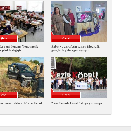
ğitim
Genel
da yeni dönem: Yönetmelik
Sabır ve zarafetin sanatı filografi,
 şekilde değişti
gençlerle geleceğe taşınıyor
Genel
Genel
cari araç takla attı! 2’si Çocuk
“Yaz Seninle Güzel” doğa yürüyüşü