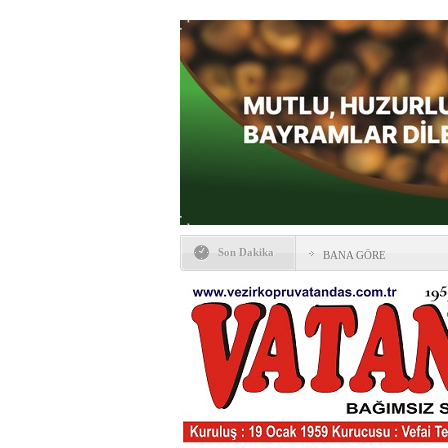
Son Dakika
BANA GÖRE
Vezirköprü CHP’de istifa 
HAYATIN İÇİNDEN BE
Kaybettiklerimiz
NÖBETÇİ ECZANELER
Okullarda yeni dönem: Yön
değişti