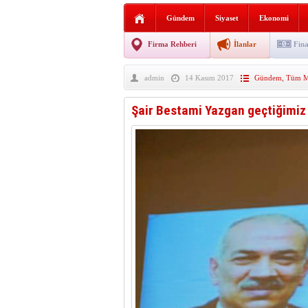
Sabır ve zarafetin sanatı fi
Gündem
Siyaset
Ekonomi
taşınıyor
Vezirköprü’de iki ayrı yan
Firma Rehberi
İlanlar
Fina
Hafif ticari araç takla attı!
admin
14 Kasım 2017
Gündem
,
Tüm Ma
“Yaz Seninle Güzel” doğa
Şair Bestami Yazgan geçtiğimiz 