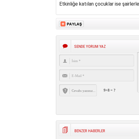
Etkinliğe katılan çocuklar ise şairler
SENDE YORUM YAZ
9+8 = ?
BENZER HABERLER