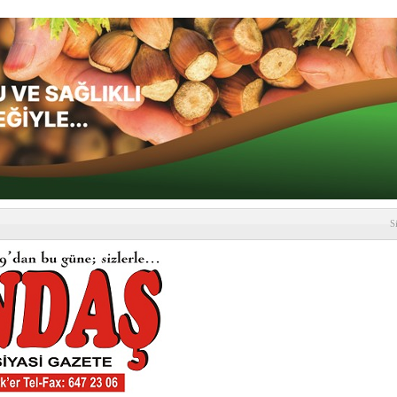
S
depremi yaşandı!
SLENME
etmelik kapsamlı şekilde