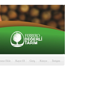
itene Ekle
Kayıt Ol
Giriş
Künye
İletişim