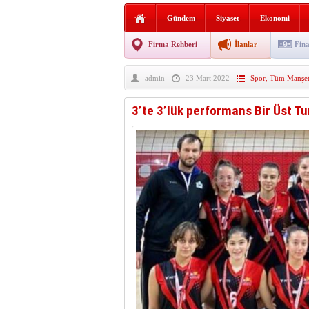
AGD Vezirköprü Temsilciliğ
Gündem
Siyaset
Ekonomi
HAYATIN İÇİNDEN BE
Firma Rehberi
İlanlar
Fina
BANA GÖRE
admin
23 Mart 2022
Spor
,
Tüm Manşet
Vezirköprü CHP’de istifa 
3’te 3’lük performans Bir Üst Tu