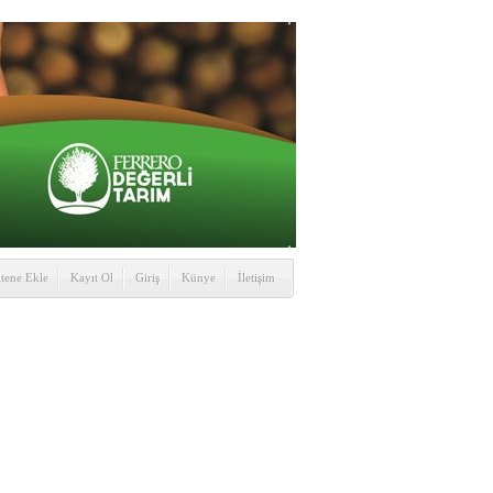
itene Ekle
Kayıt Ol
Giriş
Künye
İletişim