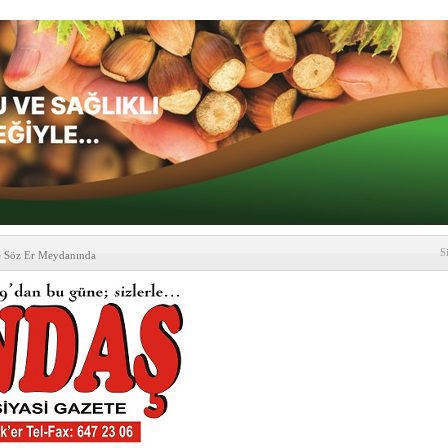
S
e Söz Er Meydanında
formu’ndan Vezirköprü
’ ziyareti