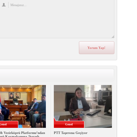
Genel
Genel
& Vezirköprü Platformu’ndan
PTT Taşerona Geçiyor
prü Kaymakamına ‘hayırlı