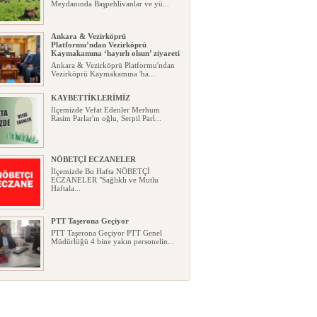
Meydanında Başpehlivanlar ve yü...
Ankara & Vezirköprü
Platformu’ndan Vezirköprü
Kaymakamına ‘hayırlı olsun’ ziyareti
Ankara & Vezirköprü Platformu'ndan
Vezirköprü Kaymakamına 'ha...
KAYBETTİKLERİMİZ
İlçemizde Vefat Edenler Merhum
Rasim Parlar'ın oğlu, Serpil Parl...
NÖBETÇİ ECZANELER
İlçemizde Bu Hafta NÖBETÇİ
ECZANELER "Sağlıklı ve Mutlu
Haftala...
PTT Taşerona Geçiyor
PTT Taşerona Geçiyor PTT Genel
Müdürlüğü 4 bine yakın personelin...
Erhan Parlar vefat etti
Erhan Parlar vefat etti Samsun'da
ikamet eden Vezirköprülü eski ...