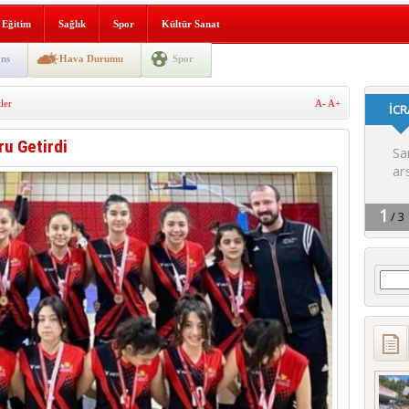
i yeni hizmet binası açıldı
Eğitim
Sağlık
Spor
Kültür Sanat
SLENME
ns
Hava Durumu
Spor
ler
A-
A+
depremi yaşandı!
ru Getirdi
Arama