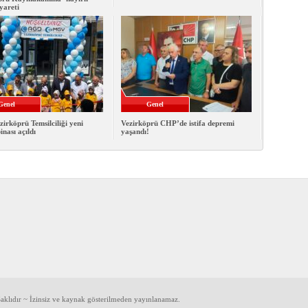
iyareti
Genel
Genel
rköprü Temsilciliği yeni
Vezirköprü CHP’de istifa depremi
inası açıldı
yaşandı!
klıdır ~ İzinsiz ve kaynak gösterilmeden yayınlanamaz.