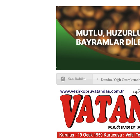
Son Dakika
Kunduz Yağlı Güreşlerind
Ankara & Vezirköprü Plat
Kaymakamına ‘hayırlı olsun
KAYBETTİKLERİMİZ
NÖBETÇİ ECZANELER
PTT Taşerona Geçiyor
Erhan Parlar vefat etti