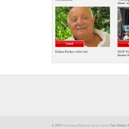
olsun’ z
Genel
Erhan Parlar vefat etti
AGD Vezi
hizmet b
© 2019
Vatandaş ● Bağımsız Siyasi Gazete
Tüm Hakları Sa