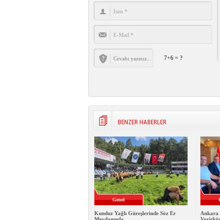
7+6 = ?
BENZER HABERLER
Genel
Kunduz Yağlı Güreşlerinde Söz Er
Ankara 
Meydanında
Vezirkö