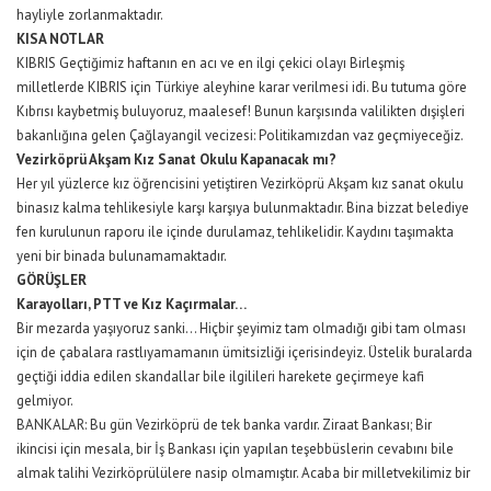
hayliyle zorlanmaktadır.
KISA NOTLAR
KIBRIS Geçtiğimiz haftanın en acı ve en ilgi çekici olayı Birleşmiş
milletlerde KIBRIS için Türkiye aleyhine karar verilmesi idi. Bu tutuma göre
Kıbrısı kaybetmiş buluyoruz, maalesef! Bunun karşısında valilikten dışişleri
bakanlığına gelen Çağlayangil vecizesi: Politikamızdan vaz geçmiyeceğiz.
Vezirköprü Akşam Kız Sanat Okulu Kapanacak mı?
Her yıl yüzlerce kız öğrencisini yetiştiren Vezirköprü Akşam kız sanat okulu
binasız kalma tehlikesiyle karşı karşıya bulunmaktadır. Bina bizzat belediye
fen kurulunun raporu ile içinde durulamaz, tehlikelidir. Kaydını taşımakta
yeni bir binada bulunamamaktadır.
GÖRÜŞLER
Karayolları, PTT ve Kız Kaçırmalar…
Bir mezarda yaşıyoruz sanki… Hiçbir şeyimiz tam olmadığı gibi tam olması
için de çabalara rastlıyamamanın ümitsizliği içerisindeyiz. Üstelik buralarda
geçtiği iddia edilen skandallar bile ilgilileri harekete geçirmeye kafi
gelmiyor.
BANKALAR: Bu gün Vezirköprü de tek banka vardır. Ziraat Bankası; Bir
ikincisi için mesala, bir İş Bankası için yapılan teşebbüslerin cevabını bile
almak talihi Vezirköprülülere nasip olmamıştır. Acaba bir milletvekilimiz bir