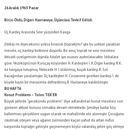
26 Aralık 1965 Pazar
Birisi Öldü, Diğeri Hastaneye, Üçüncüsü Tevkif Edildi.
Üç Kardeş Arasında Sınır yüzünden Kavga
(İddia) mı diyeceksiniz yoksa birazcık (toprak)mı? işte bu yoktan yaratılan
mesele, üç kardeşi biribirine düşürdü. Bir avuç toprak ve sınır meselesi
iktisadi çizelgemizin dışında Adalet işin esasını aydınlatacaktır. İddialara
göre: Vezirköprü’nün Kuruçay köyünden H. Kardeşleri İ. K.Diğer kardeşi R.K.
ile kavgaya tutuşmuş. Neticede H. İ.öldürmüş, küçük kardeşi R. Sol
bacağından yaralamıştır. Üç kardeşten H. Cezaevine girerken kardeşi İ. de
köyde hazin bir merasimle defnedilmiş R. Hastaneye kaldırılmıştır.
BU HAFTA
Konut Problemi – Tolon TEK’ER
Büyük şehirde “gecekondu problemi” diye adlandırılan konut meselesi son
günlerin aktüel konusu olmakta devam etmektedir. Şimdiye kadar köy
kalkınması gerçeklere uygun olarak ve mahallinde ele alınmıştır. Çocuğunu
okutmak isteyen veya ağanın zulmünden kaçan yahut da artan nüfus
karşısında toprağın geliriyle geçinemeyen köylü vatandaş şehre göç etmiye