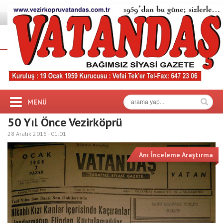
MENÜ
50 Yıl Önce Vezirköprü
28 Aralık 2016 -
01:01
Anı İnceleme Araştırma