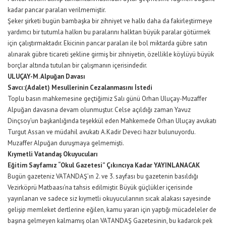
kadar pancar paraları verilmemiştir.
Şeker şirketi bugün bambaşka bir zihniyet ve halkı daha da fakirleştirmeye
yardımcı bir tutumla halkın bu paralarını halktan büyük paralar götürmek
için çalıştırmaktadır. Ekicinin pancar paraları ile bol miktarda gübre satın
alınarak gübre ticareti şekline girmiş bir zihniyetin, özellikle köylüyü büyük
borçlar altında tutulan bir çalışmanın içerisindedir.
ULUÇAY-M. Alpuğan Davası
Savcı:(Adalet) Mesullerinin Cezalanmasını İstedi
Toplu basın mahkemesine geçtiğimiz Salı günü Orhan Uluçay-Muzaffer
Alpuğan davasına devam olunmuştur. Celse açıldığı zaman Yavuz
Dinçsoy’un başkanlığında teşekkül eden Mahkemede Orhan Uluçay avukatı
Turgut Assan ve müdahil avukatı A.Kadir Deveci hazır bulunuyordu.
Muzaffer Alpuğan duruşmaya gelmemişti.
Kıymetli Vatandaş Okuyucuları
Eğitim Sayfamız “Okul Gazetesi” Çıkıncıya Kadar YAYINLANACAK
Bugün gazeteniz VATANDAŞ’ın 2. ve 3. sayfası bu gazetenin basıldığı
Vezirköprü Matbaası’na tahsis edilmiştir. Büyük güçlükler içerisinde
yayınlanan ve sadece siz kıymetli okuyucularının sıcak alakası sayesinde
gelişip memleket dertlerine eğilen, kamu yararı için yaptığı mücadeleler de
başına gelmeyen kalmamış olan VATANDAŞ Gazetesinin, bu kadarcık pek