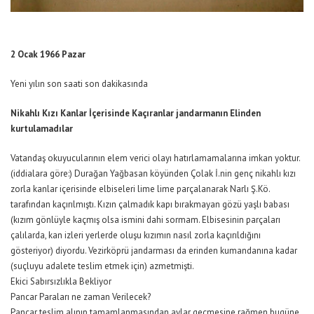
2 Ocak 1966 Pazar
Yeni yılın son saati son dakikasında
Nikahlı Kızı Kanlar İçerisinde Kaçıranlar jandarmanın Elinden
kurtulamadılar
Vatandaş okuyucularının elem verici olayı hatırlamamalarına imkan yoktur.
(iddialara göre:) Durağan Yağbasan köyünden Çolak İ.nin genç nikahlı kızı
zorla kanlar içerisinde elbiseleri lime lime parçalanarak Narlı Ş.Kö.
tarafından kaçırılmıştı. Kızın çalmadık kapı bırakmayan gözü yaşlı babası
(kızım gönlüyle kaçmış olsa ismini dahi sormam. Elbisesinin parçaları
çalılarda, kan izleri yerlerde oluşu kızımın nasıl zorla kaçırıldığını
gösteriyor) diyordu. Vezirköprü jandarması da erinden kumandanına kadar
(suçluyu adalete teslim etmek için) azmetmişti.
Ekici Sabırsızlıkla Bekliyor
Pancar Paraları ne zaman Verilecek?
Pancar teslim alınıp tamamlanmasından aylar geçmesine rağmen bugüne