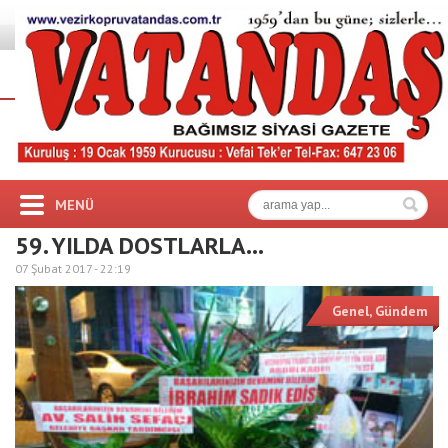
MENÜ
59. YILDA DOSTLARLA…
07 Şubat 2017 -
22:19
Genel
,
Gündem