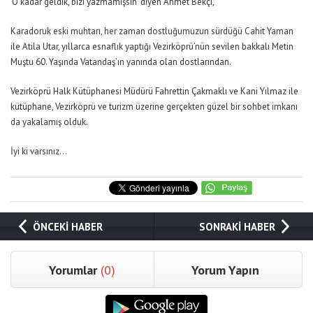
‘O kadar geldik, bizi yazmamışsın’ diyen Ahmet Bekçi,
Karadoruk eski muhtarı, her zaman dostluğumuzun sürdüğü Cahit Yaman
ile Atila Utar, yıllarca esnaflık yaptığı Vezirköprü’nün sevilen bakkalı Metin
Muştu 60. Yaşında Vatandaş’ın yanında olan dostlarından.
Vezirköprü Halk Kütüphanesi Müdürü Fahrettin Çakmaklı ve Kani Yılmaz ile
kütüphane, Vezirköprü ve turizm üzerine gerçekten güzel bir sohbet imkanı
da yakalamış olduk.
İyi ki varsınız…
ÖNCEKİ HABER
SONRAKİ HABER
Yorumlar
(0)
Yorum Yapın