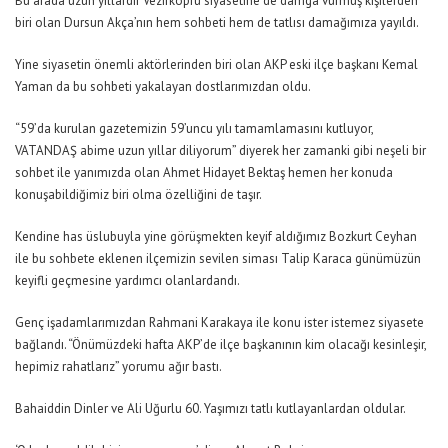
Bu arada uzun yıllardır Vezirköprü siyasetine de damga vurmuş kişilerden
biri olan Dursun Akça’nın hem sohbeti hem de tatlısı damağımıza yayıldı.
Yine siyasetin önemli aktörlerinden biri olan AKP eski ilçe başkanı Kemal
Yaman da bu sohbeti yakalayan dostlarımızdan oldu.
“59’da kurulan gazetemizin 59’uncu yılı tamamlamasını kutluyor,
VATANDAŞ abime uzun yıllar diliyorum” diyerek her zamanki gibi neşeli bir
sohbet ile yanımızda olan Ahmet Hidayet Bektaş hemen her konuda
konuşabildiğimiz biri olma özelliğini de taşır.
Kendine has üslubuyla yine görüşmekten keyif aldığımız Bozkurt Ceyhan
ile bu sohbete eklenen ilçemizin sevilen siması Talip Karaca günümüzün
keyifli geçmesine yardımcı olanlardandı.
Genç işadamlarımızdan Rahmani Karakaya ile konu ister istemez siyasete
bağlandı. “Önümüzdeki hafta AKP’de ilçe başkanının kim olacağı kesinleşir,
hepimiz rahatlarız” yorumu ağır bastı.
Bahaiddin Dinler ve Ali Uğurlu 60. Yaşımızı tatlı kutlayanlardan oldular.