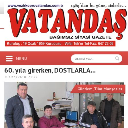
MENÜ
60. yıla girerken, DOSTLARLA…
30 Ocak 2018 -
21:33
Gündem
,
Tüm Manşetler