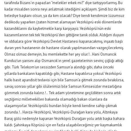
tarafında Bizans’ın papazları “melekler erkek mi?” diye tartışıyorlarmış. Bu
kadar misalden sonra neyi anlatmak istediğimi açıklayım. Şimdi biz de kim
belediye başkanı olsun, ya da kim olacak? Diye kendi kendimize lüzumsuz
dedikodu yaparken (zaten hizmet alamayan Vezirköprü eski dönemlerde
kazandıklarını da kaybetmekle karşı karşıyayız. Vezirköprü’nün eski
kazanımlarının tek tek Vezirköprü’den gittiğine tanık olduk. Aldığım duyum
ve iddialara göre Vezirköprü Devlet Hastanesi kapanacakmış, inşaatı başlı
duran yeni hastanenin de hastane olarak yapılmasından vazgeçilecekmiş.
Olmaz olmaz demeyin, bu memlekette her şey olur.!.. Hani Osmancık
Kunduz’un yarısını alıp Osmancık’ın yerel gazetelerinin sevinç çığlığı attığı
gibi. Türk Telekom’un sessizden Samsun’a alındığı gibi, daha önceki
yıllarda bankaların kapatıldığı gibi, Hastane kapatılırsa yoksul Vezirköprü
halkı basit apandisit tedavisi için bile Samsun’a gitmek zorunda bırakılırsa,
savaş sonrası yıllar gibi ölülerimizi bile Samsun Kimsesizler mezarlığına
gömmek zorunda kalırız.!.. Tek adam yönetimine geçildikten sonra artık
seçtiğimiz milletvekilleri bakanda olamadığı bakan olanlara da
ulaşamıyorlar. Vezirköprülü bundan böyle kendi kendine sahip çıkmak
zorunda.!.. Havza-Vezirköprü, Vezirköprü-Durağan kara yolu, Altınkaya
Baraj gölü nedeniyle kapanan Vezirköprü Durağan yolu artık başka bahara
kaldı. Şahinkaya Köprüsü için en fazla ulaşabileceğimiz yer kaymakamlık