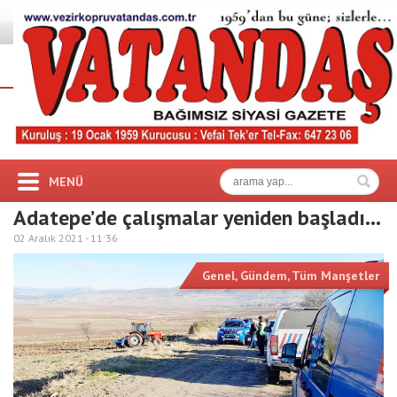
MENÜ
Adatepe’de çalışmalar yeniden başladı…
02 Aralık 2021 -
11:36
Genel
,
Gündem
,
Tüm Manşetler