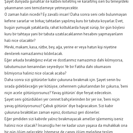
Şayet dünyada günahlar ile kalbini kirletmiş ve karartmış isen bu teneşirdeki
yıkanmanın seni temizlemeye yetmeyecektir.
O zaman halin nicedir? Ey zavallı insan! Daha sonra seni cebi bulunmayan
kefene sararlar ve birkaç tahtadan yapılmış kuru bir tabuta koyarlar. Evet,
bugün yumuşak yataklarda, rahat koltuklarda hayat sürüp, bir gün böylesi
kuru bir tahtaya yani bir tabuta uzatılacaklarının hesabını yapmayanların
hali nice olacaktır?
Mevki, makam, kasa, rütbe, bey, ağa, yerine er veya hatun kişi niyetine
denilerek namazlarımız kıldırılacak.
Eğer arkada bıraktığınız evlat ve dostlarımız namazımızı dahi kılmıyorsa,
tabutumuzun kenarından seyrediyor. Ve bir Fatiha dahi okumasını
bilmiyorsa haliniz nice olacak acaba?
Daha sonra sizi götürürler kabir çukuruna bırakmak için. Şayet senin bu
sırada gidebileceğin yer kötüyse, cehennem çukurlarından bir çukursa, ‘beni
niçin acele götürüyorsunuz? Yavaş götürün’ diye feryat edeceksin.
Şayet seni götürdükleri yer cennet bahçelerinden bir yer ise, ‘beni niçin
yavaş götürüyorsunuz? Çabuk götürün’ diye bağıracaksın. Sizi kabir
çukuruna bıraktıkları zaman eşiniz, dostunuz geri dönerler.
Eğer şimdiden sizi kabirde yalnız bırakmayacak ameller işlememiş iseniz
haliniz nice olacak? İnsanoğlu her ne kadar uzun yaşasa da muhakkak ona
bir gün ölüm gelecektir. İstemese de canını ölüm meleğine teslim