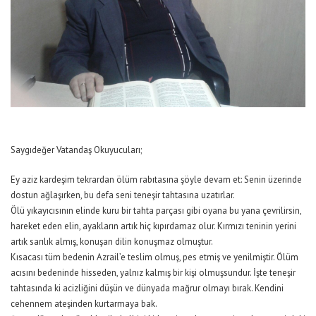
Saygıdeğer Vatandaş Okuyucuları;
Ey aziz kardeşim tekrardan ölüm rabıtasına şöyle devam et: Senin üzerinde
dostun ağlaşırken, bu defa seni teneşir tahtasına uzatırlar.
Ölü yıkayıcısının elinde kuru bir tahta parçası gibi oyana bu yana çevrilirsin,
hareket eden elin, ayakların artık hiç kıpırdamaz olur. Kırmızı teninin yerini
artık sarılık almış, konuşan dilin konuşmaz olmuştur.
Kısacası tüm bedenin Azrail’e teslim olmuş, pes etmiş ve yenilmiştir. Ölüm
acısını bedeninde hisseden, yalnız kalmış bir kişi olmuşsundur. İşte teneşir
tahtasında ki acizliğini düşün ve dünyada mağrur olmayı bırak. Kendini
cehennem ateşinden kurtarmaya bak.