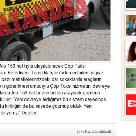
 Alo 153 hattıyla ulaşılabilecek Çöp Taksi
ü Belediyesi Temizlik İşleri’nden edinilen bilgiye
le bazı mahallelerimizdeki dar sokaklarda araçların
nın giderilmesi amacıyla Çöp Taksi hizmetini devreye
larda Alo 153 hattından bizleri arayarak çöplerin
etkililer, “Yeni devreye aldığımız bu sistem sayesinde
ü kirliliğini de bu sayede çözmüş olduk. Yeni
diliyoruz.” Dediler.
1375 Kez Görüntülendi.