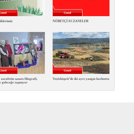
Genel
Genel
iklerimiz
NÖBETÇİ ECZANELER
Genel
Genel
 zarafetin sanatı filografi,
Vezirköprü’de iki ayrı yangın korkuttu
e geleceğe taşınıyor