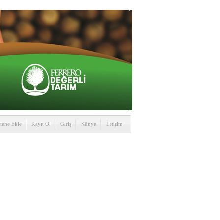
itene Ekle
Kayıt Ol
Giriş
Künye
İletişim