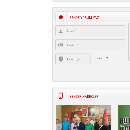
SENDE YORUM YAZ
4+4 = ?
BENZER HABERLER