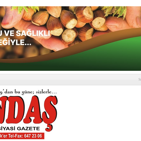
S
depremi yaşandı!
SLENME
etmelik kapsamlı şekilde