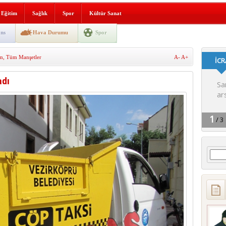
lografi, gençlerle geleceğe
Eğitim
Sağlık
Spor
Kültür Sanat
gın korkuttu
ns
Hava Durumu
Spor
 2’si Çocuk 5 Yaralı
m
,
Tüm Manşetler
A-
A+
 yürüyüşü
adı
Arama