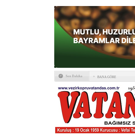
Son Dakika
BANA GÖRE
Vezirköprü CHP’de istifa 
HAYATIN İÇİNDEN BE
Kaybettiklerimiz
NÖBETÇİ ECZANELER
Okullarda yeni dönem: Yön
değişti