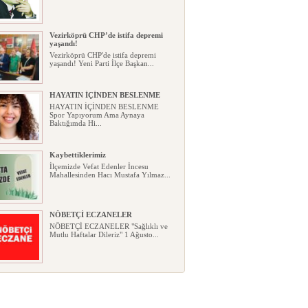
Vezirköprü CHP’de istifa depremi
yaşandı!
Vezirköprü CHP'de istifa depremi
yaşandı! Yeni Parti İlçe Başkan...
HAYATIN İÇİNDEN BESLENME
HAYATIN İÇİNDEN BESLENME
Spor Yapıyorum Ama Aynaya
Baktığımda Hi...
Kaybettiklerimiz
İlçemizde Vefat Edenler İncesu
Mahallesinden Hacı Mustafa Yılmaz...
NÖBETÇİ ECZANELER
NÖBETÇİ ECZANELER "Sağlıklı ve
Mutlu Haftalar Dileriz" 1 Ağusto...
Okullarda yeni dönem: Yönetmelik
kapsamlı şekilde değişti
Okullarda yeni dönem: Yönetmelik
kapsamlı şekilde değişti Resmî ...