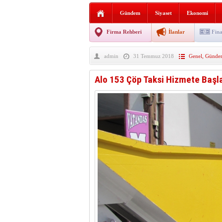
Sabır ve zarafetin sanatı fi
Gündem
Siyaset
Ekonomi
taşınıyor
Vezirköprü’de iki ayrı yan
Firma Rehberi
İlanlar
Fina
Hafif ticari araç takla attı!
admin
31 Temmuz 2018
Genel
,
Günde
“Yaz Seninle Güzel” doğa
Alo 153 Çöp Taksi Hizmete Başl