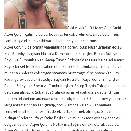
Eski Vezirköprü İtfaiye Grup Amiri
Alper Çoruh, çalışma süresi boyunca bir çok afetin ortasında bulunmuş,
canla başla ekibine ve ihtiyaç sahiplerine yardımcı olmuştu.
Alper Çoruh Side orman yangınlarında görevli olup başarılarından dolayı
Side Belediye Başkanı Mustafa Demir, dönemin İç İşleri Bakanı Süleyman
Soylu ve Cumhurbaşkanı Recep Tayyip Erdoğan’dan taktir belgeleri almıştı.
Büyük bir sel felaketine sahne olan Sinop su baskınlarında 500 adet eve
müdahale ederek çok sayıda vatandaşı kurtarmıştı. Yine Ayancık’ta 1 ay
kadar görev yaparak Belediye Başkanı Hayrettin Kaya, dönemin İç İşleri
Bakanı Süleyman Soylu ve Cumhurbaşkanı Recep Tayyip Erdoğan’dan taktir
belgeleri almıştı. 6 Şubat 2023 yılında asrın felaketi olarak adlandırılan
deprem felaketinin ardından deprem bölgelerinde 30 gün görev yaparak 28
kişiyi enkaz altından sağ çıkarıp, göçük altında kalan 250 civarında
cenazeleri ailelerine teslim ederek herkese örnek olmuştu. Görevde
olduğu sürelerde İtfaiye Daire Başkanı ve müdürlerden çok sayıda taktir
belgesi de alan Alper Çoruh 26 yıllık mesleğine emekli olarak veda etti.
Alper Çoruh; “Biz bu memleketin evladı olarak bu vatan için çalıştık,