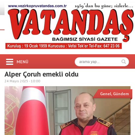
MENÜ
Alper Çoruh emekli oldu
24 Mayıs 2025 -
10:00
Genel
,
Gündem