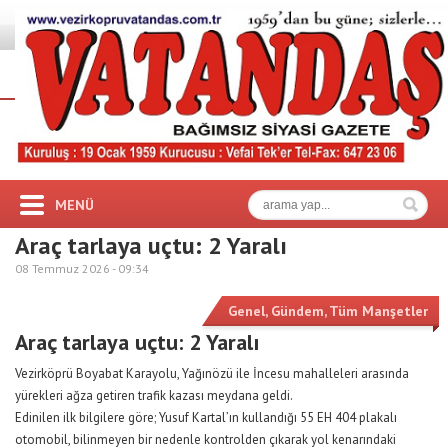
MENÜ
Araç tarlaya uçtu: 2 Yaralı
08 Temmuz 2026 -
09:34
Genel
,
Gündem
,
Tüm Manşetler
Araç tarlaya uçtu: 2 Yaralı
​Vezirköprü Boyabat Karayolu, Yağınözü ile İncesu mahalleleri arasında
yürekleri ağza getiren trafik kazası meydana geldi.
​Edinilen ilk bilgilere göre; Yusuf Kartal’ın kullandığı 55 EH 404 plakalı
otomobil, bilinmeyen bir nedenle kontrolden çıkarak yol kenarındaki