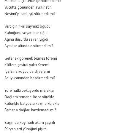
Mecnun u çöllerde gezdirmedi mi?
Vücutta gönünden ayrılır etin
Nesimi’yi canlı yüzdürmedi mi?
Verdiğin fikiri saymaz öğüdü
Kabuğunu soyar atar çiğidi
Ağına düşürdü seven yiğidi
Ayaklar altında ezdirmedi mi?
Gelenek görenek bilmez töremi
Küllere çevirdi yaktı Keremi
İçersine koydu derdi veremi
Aslıyı canından bezdirmedi mi?
Yöre halkı bekliyordu merakla
Dağlara tırmandı koca yürekle
Külünkle balyozla kazma kürekle
Ferhat a dağları kazdırmadı mı?
Başımda koymadı aklım şaşırdı
Püryan etti yüreğimi pişirdi