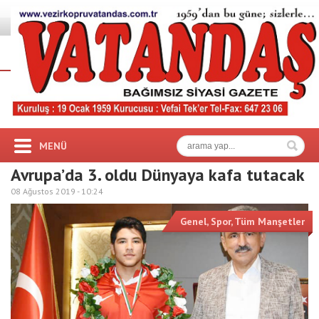
MENÜ
Avrupa’da 3. oldu Dünyaya kafa tutacak
08 Ağustos 2019 -
10:24
Genel
,
Spor
,
Tüm Manşetler