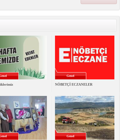
Genel
Genel
iklerimiz
NÖBETÇİ ECZANELER
Genel
Genel