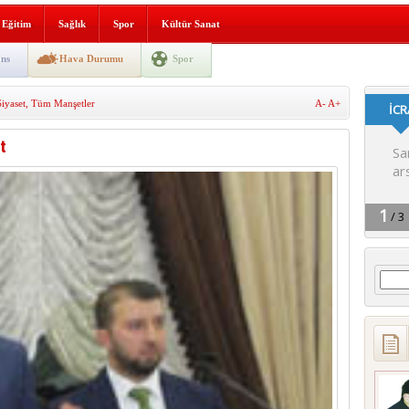
lografi, gençlerle geleceğe
Eğitim
Sağlık
Spor
Kültür Sanat
gın korkuttu
ns
Hava Durumu
Spor
 2’si Çocuk 5 Yaralı
Siyaset
,
Tüm Manşetler
A-
A+
 yürüyüşü
t
Arama