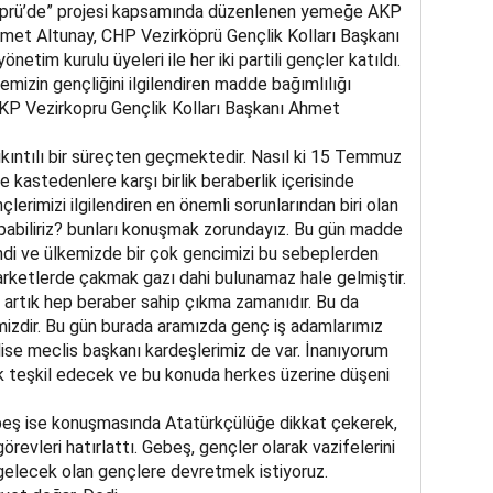
öprü’de” projesi kapsamında düzenlenen yemeğe AKP
hmet Altunay, CHP Vezirköprü Gençlik Kolları Başkanı
önetim kurulu üyeleri ile her iki partili gençler katıldı.
emizin gençliğini ilgilendiren madde bağımlılığı
P Vezirkopru Gençlik Kolları Başkanı Ahmet
ıkıntılı bir süreçten geçmektedir. Nasıl ki 15 Temmuz
e kastedenlere karşı birlik beraberlik içerisinde
lerimizi ilgilendiren en önemli sorunlarından biri olan
pabiliriz? bunları konuşmak zorundayız. Bu gün madde
indi ve ülkemizde bir çok gencimizi bu sebeplerden
arketlerde çakmak gazı dahi bulunamaz hale gelmiştir.
 artık hep beraber sahip çıkma zamanıdır. Bu da
mizdir. Bu gün burada aramızda genç iş adamlarımız
ise meclis başkanı kardeşlerimiz de var. İnanıyorum
ek teşkil edecek ve bu konuda herkes üzerine düşeni
ebeş ise konuşmasında Atatürkçülüğe dikkat çekerek,
revleri hatırlattı. Gebeş, gençler olarak vazifelerini
 gelecek olan gençlere devretmek istiyoruz.