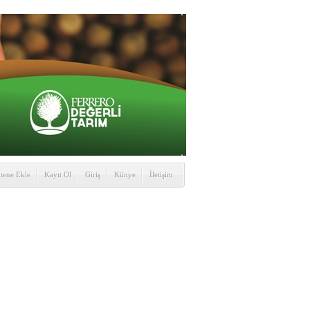
itene Ekle
Kayıt Ol
Giriş
Künye
İletişim