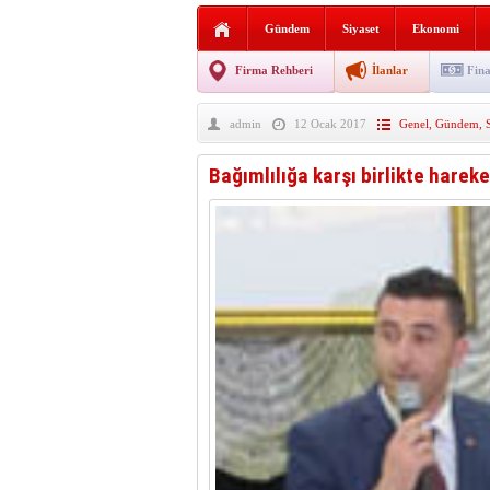
Sabır ve zarafetin sanatı fi
Gündem
Siyaset
Ekonomi
taşınıyor
Vezirköprü’de iki ayrı yan
Firma Rehberi
İlanlar
Fina
Hafif ticari araç takla attı!
admin
12 Ocak 2017
Genel
,
Gündem
,
“Yaz Seninle Güzel” doğa
Bağımlılığa karşı birlikte hareke