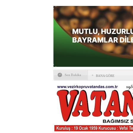
Son Dakika
BANA GÖRE
Vezirköprü CHP’de istifa 
HAYATIN İÇİNDEN BE
Kaybettiklerimiz
NÖBETÇİ ECZANELER
Okullarda yeni dönem: Yön
değişti