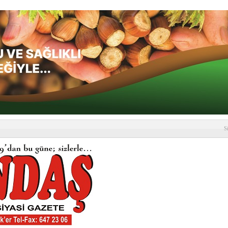
S
depremi yaşandı!
SLENME
etmelik kapsamlı şekilde