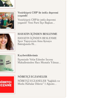
Vezirköprü CHP’de istifa depremi
yaşandı!
Vezirköprü CHP'de istifa depremi
yaşandı! Yeni Parti İlçe Başkan...
HAYATIN İÇİNDEN BESLENME
HAYATIN İÇİNDEN BESLENME
Spor Yapıyorum Ama Aynaya
Baktığımda Hi...
Kaybettiklerimiz
İlçemizde Vefat Edenler İncesu
Mahallesinden Hacı Mustafa Yılmaz...
NÖBETÇİ ECZANELER
NÖBETÇİ ECZANELER "Sağlıklı ve
Mutlu Haftalar Dileriz" 1 Ağusto...
Okullarda yeni dönem: Yönetmelik
kapsamlı şekilde değişti
Okullarda yeni dönem: Yönetmelik
kapsamlı şekilde değişti Resmî ...