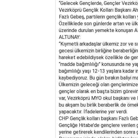
“Gelecek Gençlerde, Gençler Vezirk
Vezirköprü Gençlik Kolları Başkanı A
Fazlı Gebeş, partilerin gençlik kolları y
Özelliklede son günlerde artan ve ülk
üzerinde durulan yemekte konuşan AK
ALTUNAY:
“Kıymetli arkadaşlar ülkemiz zor ve s
gecesi ülkemizin birliğine beraberliğin
hareket edebildiysek özellikle de genç
“madde bağımlılığı” konusunda ne ya
bağımlılığı yaşı 12-13 yaşlara kadar 
kaybediyoruz. Bu gün bırakın baliyi m
Ülkemizin geleceği olan gençlerimize
gençler olarak en başta bizim görevi
var, Vezirköprü MYO okul başkanı ve l
bu akşam bu birlik beraberlik de örn
yapacaktır. İfadelerine yer verdi.
CHP Gençlik kolları başkanı Fazlı G
Gençliğe Hitabe’de gençlere verilen gö
yerine getirerek kendilerinden sonra