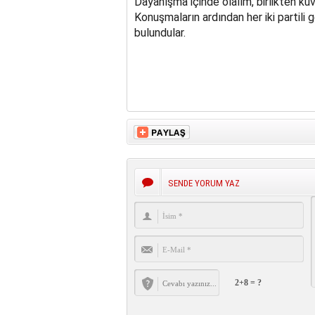
Dayanışma içinde olalım, birlikten ku
Konuşmaların ardından her iki partili 
bulundular.
SENDE YORUM YAZ
2+8 = ?