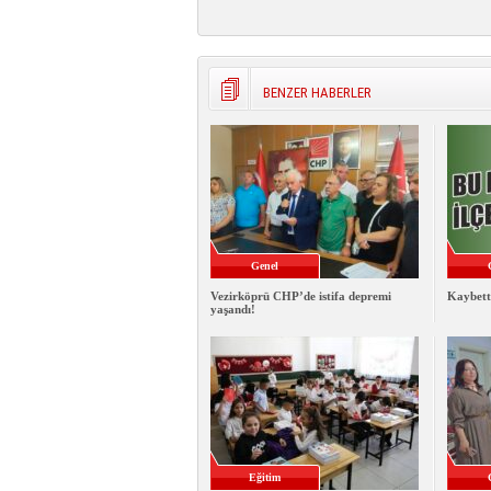
BENZER HABERLER
Genel
Vezirköprü CHP’de istifa depremi
Kaybett
yaşandı!
Eğitim