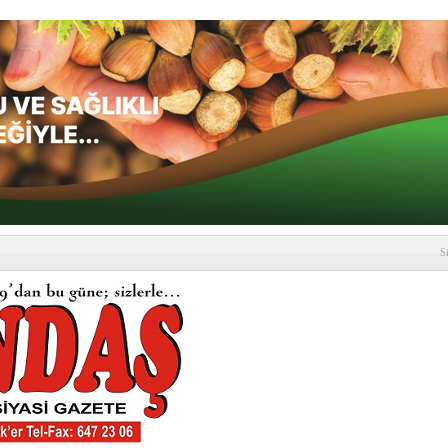
S
depremi yaşandı!
SLENME
etmelik kapsamlı şekilde