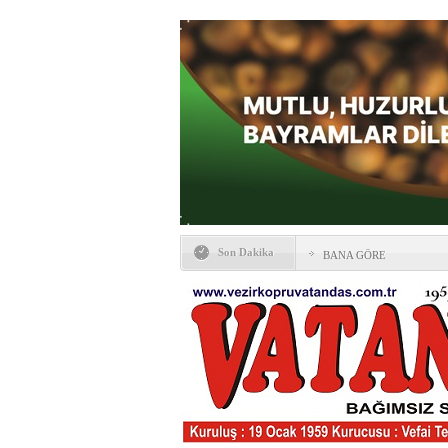
Son Dakika
BANA GÖRE
Vezirköprü CHP’de istifa 
HAYATIN İÇİNDEN BE
Kaybettiklerimiz
NÖBETÇİ ECZANELER
Okullarda yeni dönem: Yön
değişti