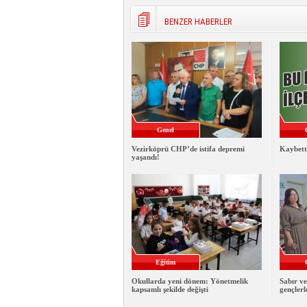
BENZER HABERLER
Genel
Vezirköprü CHP’de istifa depremi
Kaybett
yaşandı!
Eğitim
Okullarda yeni dönem: Yönetmelik
Sabır ve
kapsamlı şekilde değişti
gençlerl