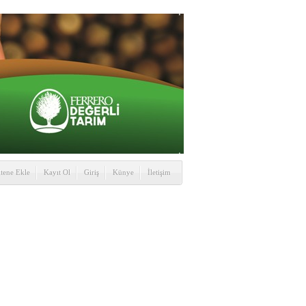
itene Ekle
Kayıt Ol
Giriş
Künye
İletişim