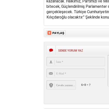
kazanacak. Halkımız, Partimizi ve Mill
bitecek, Güçlendirilmiş Parlamenter 
gerçekleşecek. Türkiye Cumhuriyetin
Kılıçdaroğlu olacaktır.” Şeklinde konu
SENDE YORUM YAZ
6+8 = ?