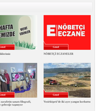
Genel
Genel
iklerimiz
NÖBETÇİ ECZANELER
Genel
Genel
 zarafetin sanatı filografi,
Vezirköprü’de iki ayrı yangın korkuttu
e geleceğe taşınıyor