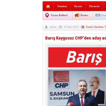
Sabır ve zarafetin sanatı fi
Gündem
Siyaset
Ekonomi
taşınıyor
Vezirköprü’de iki ayrı yan
Firma Rehberi
İlanlar
Fina
Hafif ticari araç takla attı!
admin
16 Mart 2023
Genel
,
Gündem
,
T
“Yaz Seninle Güzel” doğa
Barış Kaygusuz CHP’den aday ad