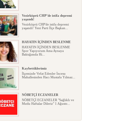
Vezirköprü CHP’de istifa depremi
yaşandı!
Vezirköprü CHP'de istifa depremi
yaşandı! Yeni Parti İlçe Başkan...
HAYATIN İÇİNDEN BESLENME
HAYATIN İÇİNDEN BESLENME
Spor Yapıyorum Ama Aynaya
Baktığımda Hi...
Kaybettiklerimiz
İlçemizde Vefat Edenler İncesu
Mahallesinden Hacı Mustafa Yılmaz...
NÖBETÇİ ECZANELER
NÖBETÇİ ECZANELER "Sağlıklı ve
Mutlu Haftalar Dileriz" 1 Ağusto...
Okullarda yeni dönem: Yönetmelik
kapsamlı şekilde değişti
Okullarda yeni dönem: Yönetmelik
kapsamlı şekilde değişti Resmî ...