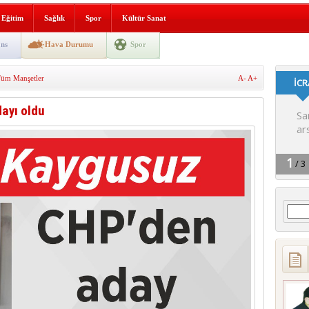
lografi, gençlerle geleceğe
Eğitim
Sağlık
Spor
Kültür Sanat
gın korkuttu
ns
Hava Durumu
Spor
 2’si Çocuk 5 Yaralı
üm Manşetler
A-
A+
 yürüyüşü
ayı oldu
Arama