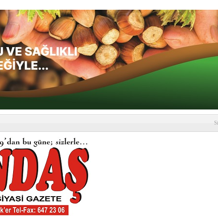
S
depremi yaşandı!
SLENME
etmelik kapsamlı şekilde