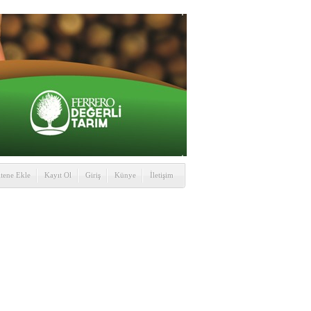
itene Ekle
Kayıt Ol
Giriş
Künye
İletişim