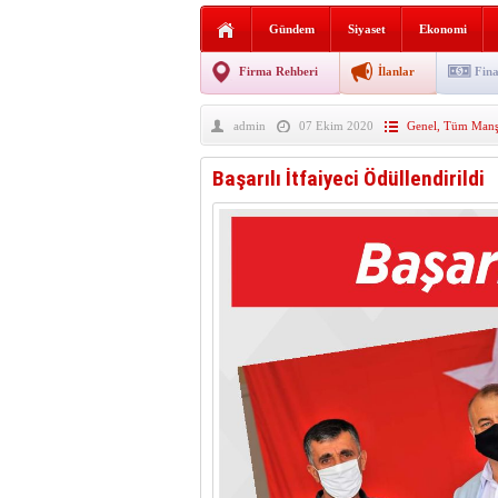
Sabır ve zarafetin sanatı fi
Gündem
Siyaset
Ekonomi
taşınıyor
Vezirköprü’de iki ayrı yan
Firma Rehberi
İlanlar
Fina
Hafif ticari araç takla attı!
admin
07 Ekim 2020
Genel
,
Tüm Manşe
“Yaz Seninle Güzel” doğa
Başarılı İtfaiyeci Ödüllendirildi