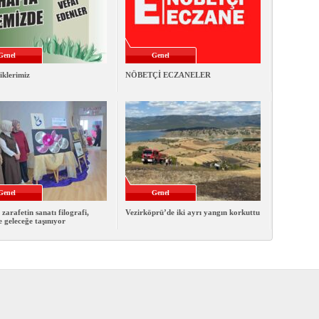
Genel
Genel
iklerimiz
NÖBETÇİ ECZANELER
Genel
Genel
 zarafetin sanatı filografi,
Vezirköprü’de iki ayrı yangın korkuttu
e geleceğe taşınıyor