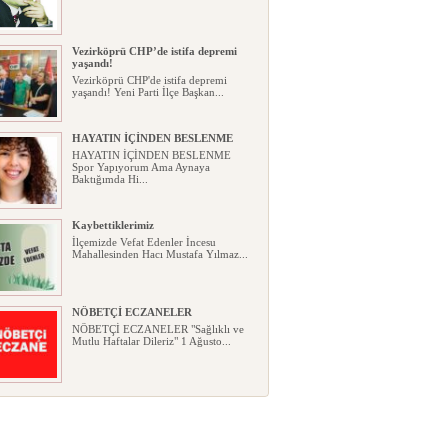
Vezirköprü CHP’de istifa depremi
yaşandı!
Vezirköprü CHP'de istifa depremi
yaşandı! Yeni Parti İlçe Başkan...
HAYATIN İÇİNDEN BESLENME
HAYATIN İÇİNDEN BESLENME
Spor Yapıyorum Ama Aynaya
Baktığımda Hi...
Kaybettiklerimiz
İlçemizde Vefat Edenler İncesu
Mahallesinden Hacı Mustafa Yılmaz...
NÖBETÇİ ECZANELER
NÖBETÇİ ECZANELER "Sağlıklı ve
Mutlu Haftalar Dileriz" 1 Ağusto...
Okullarda yeni dönem: Yönetmelik
kapsamlı şekilde değişti
Okullarda yeni dönem: Yönetmelik
kapsamlı şekilde değişti Resmî ...