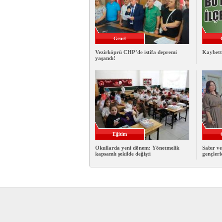
Genel
Vezirköprü CHP’de istifa depremi
Kaybett
yaşandı!
Eğitim
Okullarda yeni dönem: Yönetmelik
Sabır ve
kapsamlı şekilde değişti
gençlerl