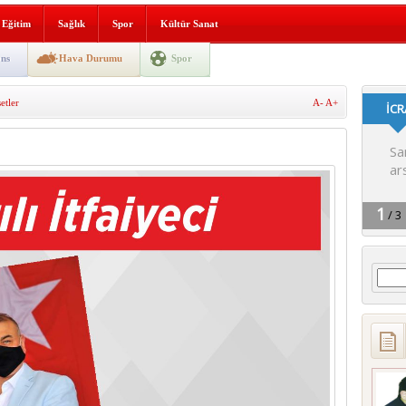
lografi, gençlerle geleceğe
Eğitim
Sağlık
Spor
Kültür Sanat
gın korkuttu
ns
Hava Durumu
Spor
 2’si Çocuk 5 Yaralı
tler
A-
A+
 yürüyüşü
Arama