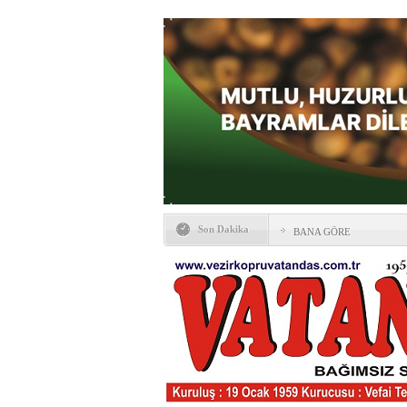
Son Dakika
BANA GÖRE
Vezirköprü CHP’de istifa 
HAYATIN İÇİNDEN BE
Kaybettiklerimiz
NÖBETÇİ ECZANELER
Okullarda yeni dönem: Yön
değişti