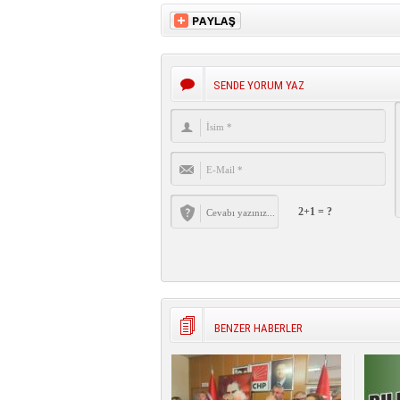
SENDE YORUM YAZ
2+1 = ?
BENZER HABERLER