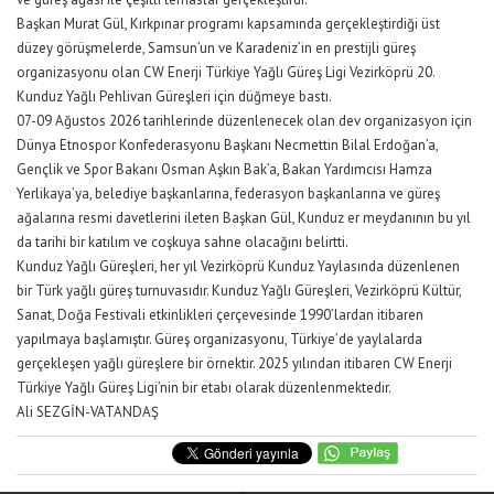
Başkan Murat Gül, Kırkpınar programı kapsamında gerçekleştirdiği üst
düzey görüşmelerde, Samsun’un ve Karadeniz’in en prestijli güreş
organizasyonu olan CW Enerji Türkiye Yağlı Güreş Ligi Vezirköprü 20.
Kunduz Yağlı Pehlivan Güreşleri için düğmeye bastı.
07-09 Ağustos 2026 tarihlerinde düzenlenecek olan dev organizasyon için
Dünya Etnospor Konfederasyonu Başkanı Necmettin Bilal Erdoğan’a,
Gençlik ve Spor Bakanı Osman Aşkın Bak’a, Bakan Yardımcısı Hamza
Yerlikaya’ya, belediye başkanlarına, federasyon başkanlarına ve güreş
ağalarına resmi davetlerini ileten Başkan Gül, Kunduz er meydanının bu yıl
da tarihi bir katılım ve coşkuya sahne olacağını belirtti.
Kunduz Yağlı Güreşleri, her yıl Vezirköprü Kunduz Yaylasında düzenlenen
bir Türk yağlı güreş turnuvasıdır. Kunduz Yağlı Güreşleri, Vezirköprü Kültür,
Sanat, Doğa Festivali etkinlikleri çerçevesinde 1990’lardan itibaren
yapılmaya başlamıştır. Güreş organizasyonu, Türkiye’de yaylalarda
gerçekleşen yağlı güreşlere bir örnektir. 2025 yılından itibaren CW Enerji
Türkiye Yağlı Güreş Ligi’nin bir etabı olarak düzenlenmektedir.
Ali SEZGİN-VATANDAŞ