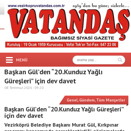
MENÜ
Başkan Gül’den “20.Kunduz Yağlı
Güreşleri” için dev davet
08 Temmuz 2026 -
09:20
Genel
,
Gündem
,
Tüm Manşetler
Başkan Gül’den “20.Kunduz Yağlı Güreşleri”
için dev davet
Vezirköprü Belediye Başkanı Murat Gül, Kırkpınar