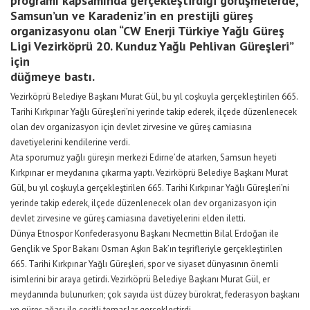
programı kapsamında gerçekleştirdiği görüşmelerde,
Samsun’un ve Karadeniz’in en prestijli güreş
organizasyonu olan “CW Enerji Türkiye Yağlı Güreş
Ligi Vezirköprü 20. Kunduz Yağlı Pehlivan Güreşleri”
için
düğmeye bastı.
Vezirköprü Belediye Başkanı Murat Gül, bu yıl coşkuyla gerçekleştirilen 665.
Tarihi Kırkpınar Yağlı Güreşleri’ni yerinde takip ederek, ilçede düzenlenecek
olan dev organizasyon için devlet zirvesine ve güreş camiasına
davetiyelerini kendilerine verdi.
Ata sporumuz yağlı güreşin merkezi Edirne’de atarken, Samsun heyeti
Kırkpınar er meydanına çıkarma yaptı. Vezirköprü Belediye Başkanı Murat
Gül, bu yıl coşkuyla gerçekleştirilen 665. Tarihi Kırkpınar Yağlı Güreşleri’ni
yerinde takip ederek, ilçede düzenlenecek olan dev organizasyon için
devlet zirvesine ve güreş camiasına davetiyelerini elden iletti.
Dünya Etnospor Konfederasyonu Başkanı Necmettin Bilal Erdoğan ile
Gençlik ve Spor Bakanı Osman Aşkın Bak’ın teşrifleriyle gerçekleştirilen
665. Tarihi Kırkpınar Yağlı Güreşleri, spor ve siyaset dünyasının önemli
isimlerini bir araya getirdi. Vezirköprü Belediye Başkanı Murat Gül, er
meydanında bulunurken; çok sayıda üst düzey bürokrat, federasyon başkanı
ve güreş ağası ile çeşitli temaslar gerçekleştirdi.