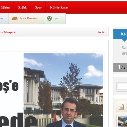
i yeni hizmet binası açıldı
Eğitim
Sağlık
Spor
Kültür Sanat
SLENME
ns
Hava Durumu
Spor
m Manşetler
A-
A+
depremi yaşandı!
Arama