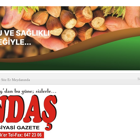
S
e Söz Er Meydanında
formu’ndan Vezirköprü
’ ziyareti