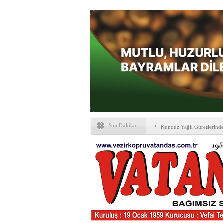
Son Dakika
Kunduz Yağlı Güreşlerind
Ankara & Vezirköprü Plat
Kaymakamına ‘hayırlı olsun
KAYBETTİKLERİMİZ
NÖBETÇİ ECZANELER
PTT Taşerona Geçiyor
Erhan Parlar vefat etti