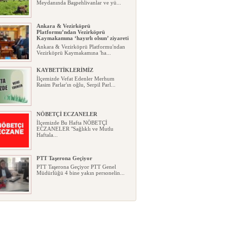
Meydanında Başpehlivanlar ve yü...
Ankara & Vezirköprü
Platformu’ndan Vezirköprü
Kaymakamına ‘hayırlı olsun’ ziyareti
Ankara & Vezirköprü Platformu'ndan
Vezirköprü Kaymakamına 'ha...
KAYBETTİKLERİMİZ
İlçemizde Vefat Edenler Merhum
Rasim Parlar'ın oğlu, Serpil Parl...
NÖBETÇİ ECZANELER
İlçemizde Bu Hafta NÖBETÇİ
ECZANELER "Sağlıklı ve Mutlu
Haftala...
PTT Taşerona Geçiyor
PTT Taşerona Geçiyor PTT Genel
Müdürlüğü 4 bine yakın personelin...
Erhan Parlar vefat etti
Erhan Parlar vefat etti Samsun'da
ikamet eden Vezirköprülü eski ...