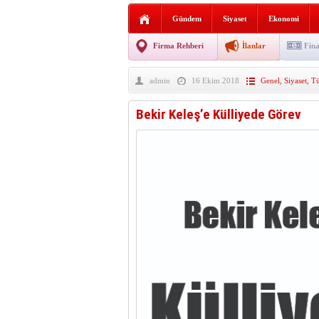
AGD Vezirköprü Temsilciliğ
Gündem
Siyaset
Ekonomi
HAYATIN İÇİNDEN BE
Firma Rehberi
İlanlar
Fina
BANA GÖRE
admin
16 Ekim 2018
Genel
,
Siyaset
,
Tü
Vezirköprü CHP’de istifa 
Bekir Keleş’e Külliyede Görev