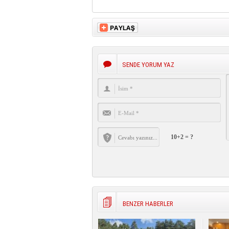
SENDE YORUM YAZ
10+2 = ?
BENZER HABERLER