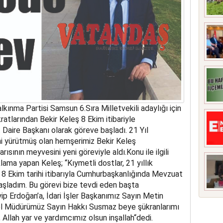
kınma Partisi Samsun 6.Sıra Milletvekili adaylığı için
atlarından Bekir Keleş 8 Ekim itibariyle
aire Başkanı olarak göreve başladı. 21 Yıl
i yürütmüş olan hemşerimiz Bekir Keleş
ısının meyvesini yeni göreviyle aldı.Konu ile ilgili
ama yapan Keleş; “Kıymetli dostlar, 21 yıllık
8 Ekim tarihi itibarıyla Cumhurbaşkanlığında Mevzuat
aşladım. Bu görevi bize tevdi eden başta
 Erdoğan’a, İdari İşler Başkanımız Sayın Metin
el Müdürümüz Sayın Hakkı Susmaz beye şükranlarımı
 Allah yar ve yardımcımız olsun inşallah“dedi.