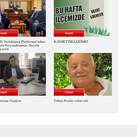
Genel
Genel
& Vezirköprü Platformu’ndan
KAYBETTİKLERİMİZ
prü Kaymakamına ‘hayırlı
iyareti
Genel
Genel
erona Geçiyor
Erhan Parlar vefat etti