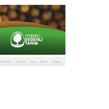
itene Ekle
Kayıt Ol
Giriş
Künye
İletişim