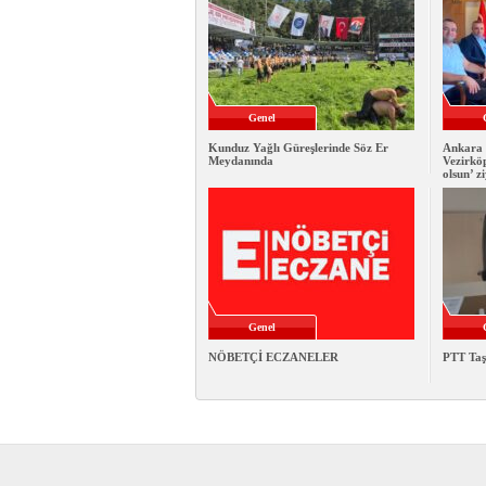
Genel
Kunduz Yağlı Güreşlerinde Söz Er
Ankara 
Meydanında
Vezirkö
olsun’ z
Genel
NÖBETÇİ ECZANELER
PTT Taş