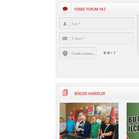
SENDE YORUM YAZ
8+8 = ?
BENZER HABERLER