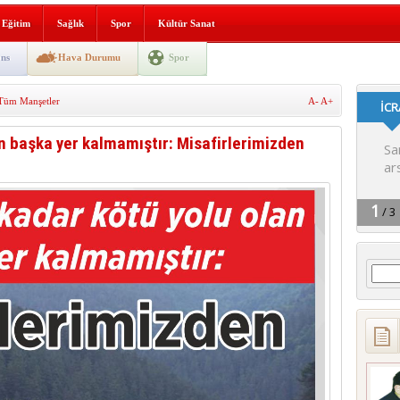
lografi, gençlerle geleceğe
Eğitim
Sağlık
Spor
Kültür Sanat
gın korkuttu
ns
Hava Durumu
Spor
 2’si Çocuk 5 Yaralı
Tüm Manşetler
A-
A+
 yürüyüşü
n başka yer kalmamıştır: Misafirlerimizden
Arama