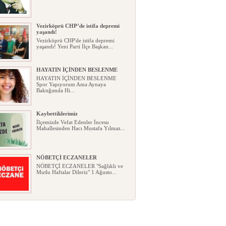
Vezirköprü CHP’de istifa depremi
yaşandı!
Vezirköprü CHP'de istifa depremi
yaşandı! Yeni Parti İlçe Başkan...
HAYATIN İÇİNDEN BESLENME
HAYATIN İÇİNDEN BESLENME
Spor Yapıyorum Ama Aynaya
Baktığımda Hi...
Kaybettiklerimiz
İlçemizde Vefat Edenler İncesu
Mahallesinden Hacı Mustafa Yılmaz...
NÖBETÇİ ECZANELER
NÖBETÇİ ECZANELER "Sağlıklı ve
Mutlu Haftalar Dileriz" 1 Ağusto...
Okullarda yeni dönem: Yönetmelik
kapsamlı şekilde değişti
Okullarda yeni dönem: Yönetmelik
kapsamlı şekilde değişti Resmî ...