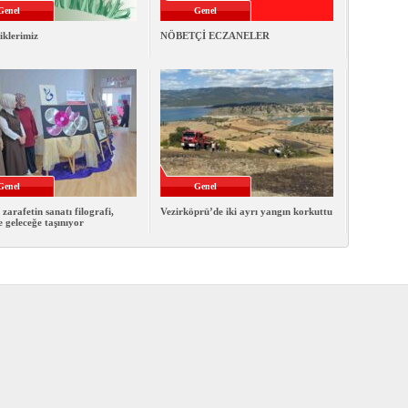
Genel
Genel
iklerimiz
NÖBETÇİ ECZANELER
Genel
Genel
 zarafetin sanatı filografi,
Vezirköprü’de iki ayrı yangın korkuttu
e geleceğe taşınıyor