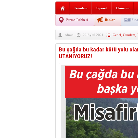
Sabır ve zarafetin sanatı fi
Gündem
Siyaset
Ekonomi
taşınıyor
Vezirköprü’de iki ayrı yan
Firma Rehberi
İlanlar
Fina
Hafif ticari araç takla attı!
admin
22 Eylül 2021
Genel
,
Gündem
,
“Yaz Seninle Güzel” doğa
Bu çağda bu kadar kötü yolu ola
UTANIYORUZ!