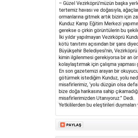
– Güzel Vezirköprü’müzün başka yerl
tertemiz havası ve doğasıyla, ağaçlar
ormanlarına gitmek artık bizim için z
Kunduz Kamp Eğitim Merkezi yapımına 
gerekse o çirkin görüntülerin bu şekil
İki yıldır yapılmayan Vezirköprü Kundu
kötü tanıtımı açısından bir şans diye
Büyükşehir Belediyesi’nin, Vezirköpr
kimin ilgilenmesi gerekiyorsa bir an ö
kolaylaştırmak için çalışma yapması ge
En son gazetemizi arayan bir okuyucumu
götürmek istediğim Kunduz, yolu ned
misafirlerimiz, ‘yolu düzgün olsa defal
bize doğa harikasına sahip çıkamadığım
misafirlerimizden Utanıyoruz.” Dedi.
Yetkililerden bu eleştirileri duymaları