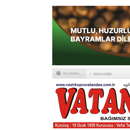
Son Dakika
BANA GÖRE
Vezirköprü CHP’de istifa 
HAYATIN İÇİNDEN BE
Kaybettiklerimiz
NÖBETÇİ ECZANELER
Okullarda yeni dönem: Yön
değişti