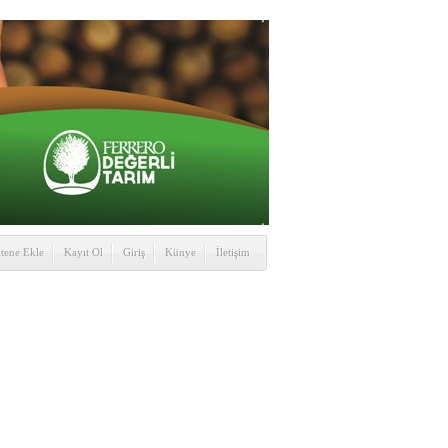
itene Ekle
Kayıt Ol
Giriş
Künye
İletişim