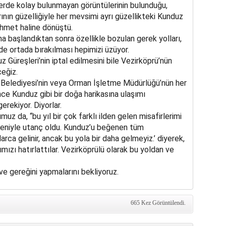
erde kolay bulunmayan görüntülerinin bulunduğu,
ının güzelliğiyle her mevsimi ayrı güzellikteki Kunduz
ahmet haline dönüştü.
başlandıktan sonra özellikle bozulan gerek yolları,
de ortada bırakılması hepimizi üzüyor.
z Güreşleri’nin iptal edilmesini bile Vezirköprü’nün
ceğiz.
ü Belediyesi’nin veya Orman İşletme Müdürlüğü’nün her
nce Kunduz gibi bir doğa harikasına ulaşımı
rekiyor. Diyorlar.
z da, “bu yıl bir çok farklı ilden gelen misafirlerimi
eniyle utanç oldu. Kunduz’u beğenen tüm
arca gelinir, ancak bu yola bir daha gelmeyiz.’ diyerek,
ızı hatırlattılar. Vezirköprülü olarak bu yoldan ve
 ve gereğini yapmalarını bekliyoruz.
665 Kez Görüntülendi.