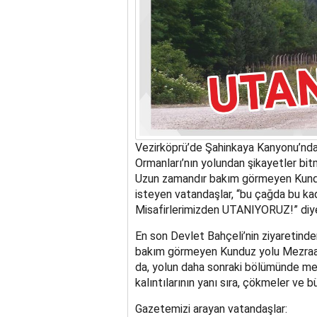
Vezirköprü’de Şahinkaya Kanyonu’ndan
Ormanları’nın yolundan şikayetler bitm
Uzun zamandır bakım görmeyen Kunduz
isteyen vatandaşlar, “bu çağda bu ka
Misafirlerimizden UTANIYORUZ!” diye
En son Devlet Bahçeli’nin ziyaretinde
bakım görmeyen Kunduz yolu Mezraa y
da, yolun daha sonraki bölümünde me
kalıntılarının yanı sıra, çökmeler ve bü
Gazetemizi arayan vatandaşlar: