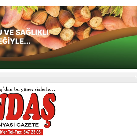
S
depremi yaşandı!
SLENME
etmelik kapsamlı şekilde