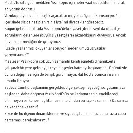
Meclis’te dile getirmedikleri Vezirköprü için neler vaat edeceklerini merak
ediyorum doğrusu.
Vezirköprü’ye özel bir başlık açacaklar mı, yoksa “genel Samsun profili
içerisinde siz de nasiplenirsiniz işte” mi diyecekler göreceğiz.
Bugün gelinen noktada Vezirköprü’deki siyasetçilerin zayıf da olsa ilçe
sorunlarını gelenlere (büyük siyasetçilere) aktardıklarını duyuyoruz. Ancak
devamı gelmediğini de görüyoruz.
İlçede yazılarımızı okuyanlar soruyor; “neden umutsuz yazılar
yazıyorsunuz?”
Maalesef Vezirköprü çok uzun zamandır kendi elindeki dinamiklerle
çalışarak bir yere gelmeyi, ilçeye bir şeyler katmayı başaramadı. Önümüzde
bunun değişmesi için de bir ışık görünmüyor. Hal böyle olunca insanın
umudu kırılıyor.
Sadece Cumhurbaşkanının gerçekleşip gerçekleşmeyeceği sorgulanmaya
başlanan, daha doğrusu Vezirköprü’nün ne kadarını sahiplenebileceği
bilinmeyen bir kenevir açıklamasının ardından bu ilçe kazanır mı? Kazanırsa
ne kadar ne kazanır?
Sizce de bu ilçenin dinamiklerinin ve siyasetçilerinin biraz daha fazla çaba
harcaması gerekmiyor mu?