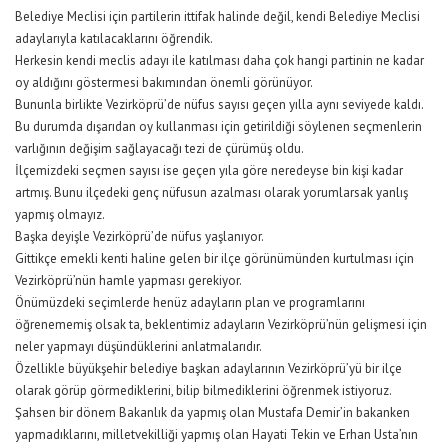
Belediye Meclisi için partilerin ittifak halinde değil, kendi Belediye Meclisi
adaylarıyla katılacaklarını öğrendik.
Herkesin kendi meclis adayı ile katılması daha çok hangi partinin ne kadar
oy aldığını göstermesi bakımından önemli görünüyor.
Bununla birlikte Vezirköprü’de nüfus sayısı geçen yılla aynı seviyede kaldı.
Bu durumda dışarıdan oy kullanması için getirildiği söylenen seçmenlerin
varlığının değişim sağlayacağı tezi de çürümüş oldu.
İlçemizdeki seçmen sayısı ise geçen yıla göre neredeyse bin kişi kadar
artmış. Bunu ilçedeki genç nüfusun azalması olarak yorumlarsak yanlış
yapmış olmayız.
Başka deyişle Vezirköprü’de nüfus yaşlanıyor.
Gittikçe emekli kenti haline gelen bir ilçe görünümünden kurtulması için
Vezirköprü’nün hamle yapması gerekiyor.
Önümüzdeki seçimlerde henüz adayların plan ve programlarını
öğrenememiş olsak ta, beklentimiz adayların Vezirköprü’nün gelişmesi için
neler yapmayı düşündüklerini anlatmalarıdır.
Özellikle büyükşehir belediye başkan adaylarının Vezirköprü’yü bir ilçe
olarak görüp görmediklerini, bilip bilmediklerini öğrenmek istiyoruz.
Şahsen bir dönem Bakanlık da yapmış olan Mustafa Demir’in bakanken
yapmadıklarını, milletvekilliği yapmış olan Hayati Tekin ve Erhan Usta’nın