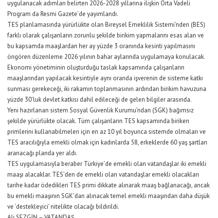
uygulanacak adımları belirten 2026-2028 yıllarına ilişkin Orta Vadeli
Program da Resmi Gazete’de yayımlandı.
TES planlamasında yürürlükte olan Bireysel Emeklilik Sistemi’nden (BES)
farklı olarak çalışanların zorunlu şekilde birikim yapmalarını esas alan ve
bu kapsamda maaşlardan her ay yüzde 3 oranında kesinti yapılmasını
öngören düzenleme 2026 yılının bahar aylarında uygulamaya konulacak.
Ekonomi yönetiminin oluşturduğu taslak kapsamında çalışanların
maaşlarından yapılacak kesintiyle aynı oranda işverenin de sisteme katkı
sunması gerekeceği, iki rakamın toplanmasının ardından birikim havuzuna
yüzde 30’luk devlet katkısı dahil edileceği de gelen bilgiler arasında.
Yeni hazırlanan sistem Sosyal Güvenlik Kurumu’ndan (SGK) bağımsız
şekilde yürürlükte olacak. Tüm çalışanların TES kapsamında biriken
primlerini kullanabilmeleri için en az 10 yıl boyunca sistemde olmaları ve
TES aracılığıyla emekli olmak için kadınlarda 58, erkeklerde 60 yaş şartları
aranacağı planda yer aldı.
TES uygulamasıyla beraber Türkiye’de emekli olan vatandaşlar iki emekli
maaşı alacaklar. TES’den de emekli olan vatandaşlar emekli olacakları
tarihe kadar ödedikleri TES primi dikkate alınarak maaş bağlanacağı, ancak
bu emekli maaşının SGK’dan alınacak temel emekli maaşından daha düşük
ve ‘destekleyici’ nitelikte olacağı bildirildi.
Ali SEZGİN – VATANDAŞ