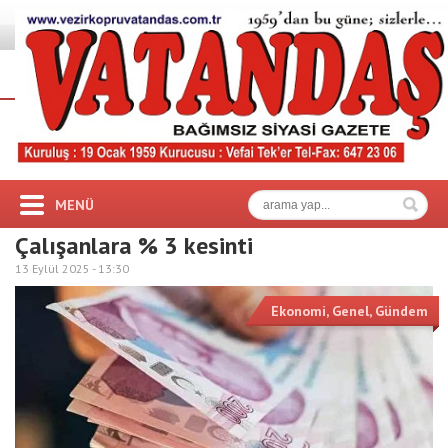
MENÜ
Çalışanlara % 3 kesinti
13 Eylül 2025 -
13:30
Ekonomi
,
Genel
,
Gündem