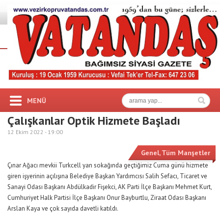
MENÜ
Çalışkanlar Optik Hizmete Başladı
12 Ekim 2022 -
19:00
Genel
,
Tüm Manşetler
Çınar Ağacı mevkii Turkcell yan sokağında geçtiğimiz Cuma günü hizmete
giren işyerinin açılışına Belediye Başkan Yardımcısı Salih Sefacı, Ticaret ve
Sanayi Odası Başkanı Abdülkadir Fişekci, AK Parti İlçe Başkanı Mehmet Kurt,
Cumhuriyet Halk Partisi İlçe Başkanı Onur Bayburtlu, Ziraat Odası Başkanı
Arslan Kaya ve çok sayıda davetli katıldı.