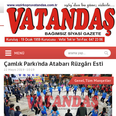
MENÜ
Çamlık Parkı’nda Atabarı Rüzgârı Esti
22 Mayıs 2019 -
10:19
Genel
,
Tüm Manşetler