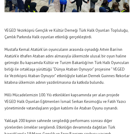
VEGED Vezirköprü Gençlik ve Kültür Derneği Türk Halk Oyunları Topluluğu,
Çamlık Parkında Halk oyunları etkinliği gerçekleştirdi.
Mustafa Kemal Atatürk’ün oyuncuların arasında oynadığı Artvin Barı’nın
Atatürk’e ithafen Atabarı adını almasıyla ülkemizde ulusal bir oyun haline
gelmiştir. Bu kapsamda Kültür ve Turizm Bakanlığı’nın Türk Halk Oyuncuları
birliği ile ortaklaşa yürüttüğü “Dünya Atabarı Oynuyor” projesine ” VEGED
ile Vezirköprü Atabarı Oynuyor” etkinliğiyle katılan Dernek Guinnes Rekorlar
kitabına ülkemizin adının yazdırılmasına da katkıda bulundu.
Milli Mücadelemizin 100. Yılı etkinlikleri kapsamında yer alan projede
VEGED Halk Oyunları Eğitmenleri İsmail Serkan Kesimoğlu ve Fatih Yazıcı
yönetiminde vatandaşların yoğun katılımı ile Atabarı Oyunu oynandı.
Yaklaşık 200 kişinin sahnede sergilediği performans sonrası diğer
yörelerden örnekler sergilendi. Etkinliğin devamında dağıtılan Türk
bayraklarıyla 19 Mayıs Gençlik ve Spor Bayramı coşkusu yaşandı.