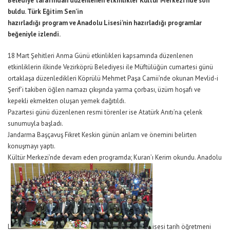
Belediye tarafından düzenlenen etkinlikler Kültür Merkezi’nde son
buldu. Türk Eğitim Sen’in
hazırladığı program ve Anadolu Lisesi’nin hazırladığı programlar
beğeniyle izlendi.
18 Mart Şehitleri Anma Günü etkinlikleri kapsamında düzenlenen
etkinliklerin ilkinde Vezirköprü Belediyesi ile Müftülüğün cumartesi günü
ortaklaşa düzenledikleri Köprülü Mehmet Paşa Camii’nde okunan Mevlid-i
Şerif’i takiben öğlen namazı çıkışında yarma çorbası, üzüm hoşafı ve
kepekli ekmekten oluşan yemek dağıtıldı.
Pazartesi günü düzenlenen resmi törenler ise Atatürk Anıtı’na çelenk
sunumuyla başladı.
Jandarma Başçavuş Fikret Keskin günün anlam ve önemini belirten
konuşmayı yaptı.
Kültür Merkezi’nde devam eden programda; Kuran’ı Kerim okundu. Anadolu
L
isesi tarih öğretmeni