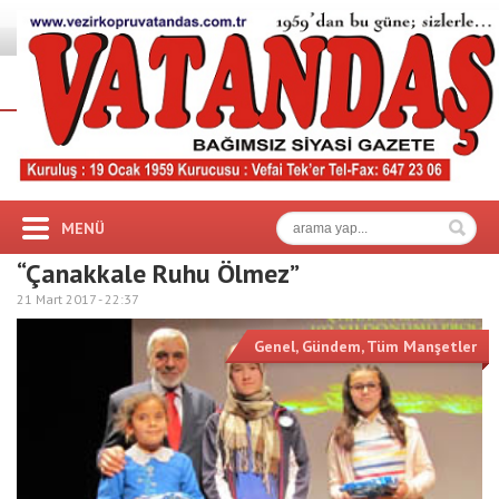
MENÜ
“Çanakkale Ruhu Ölmez”
21 Mart 2017 -
22:37
Genel
,
Gündem
,
Tüm Manşetler