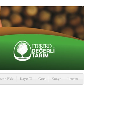
itene Ekle
Kayıt Ol
Giriş
Künye
İletişim