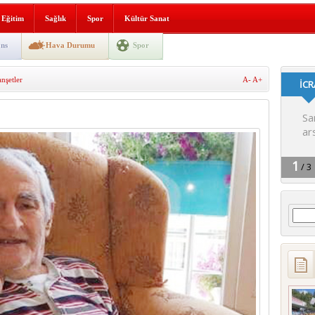
i yeni hizmet binası açıldı
Eğitim
Sağlık
Spor
Kültür Sanat
SLENME
ns
Hava Durumu
Spor
şetler
A-
A+
depremi yaşandı!
Arama