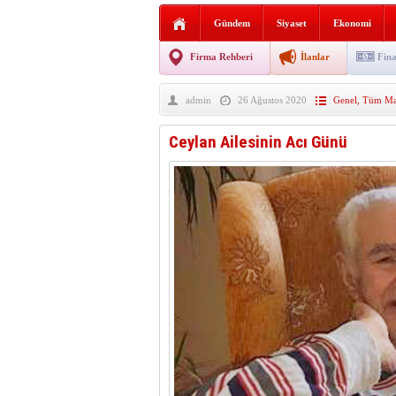
AGD Vezirköprü Temsilciliğ
Gündem
Siyaset
Ekonomi
HAYATIN İÇİNDEN BE
Firma Rehberi
İlanlar
Fina
BANA GÖRE
admin
26 Ağustos 2020
Genel
,
Tüm Man
Vezirköprü CHP’de istifa 
Ceylan Ailesinin Acı Günü