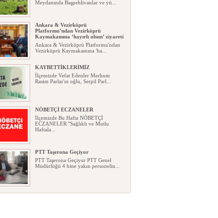
Meydanında Başpehlivanlar ve yü...
Ankara & Vezirköprü
Platformu’ndan Vezirköprü
Kaymakamına ‘hayırlı olsun’ ziyareti
Ankara & Vezirköprü Platformu'ndan
Vezirköprü Kaymakamına 'ha...
KAYBETTİKLERİMİZ
İlçemizde Vefat Edenler Merhum
Rasim Parlar'ın oğlu, Serpil Parl...
NÖBETÇİ ECZANELER
İlçemizde Bu Hafta NÖBETÇİ
ECZANELER "Sağlıklı ve Mutlu
Haftala...
PTT Taşerona Geçiyor
PTT Taşerona Geçiyor PTT Genel
Müdürlüğü 4 bine yakın personelin...
Erhan Parlar vefat etti
Erhan Parlar vefat etti Samsun'da
ikamet eden Vezirköprülü eski ...