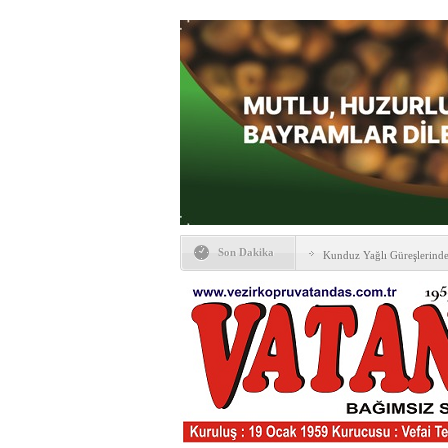
Son Dakika
Kunduz Yağlı Güreşlerind
Ankara & Vezirköprü Plat
Kaymakamına ‘hayırlı olsun
KAYBETTİKLERİMİZ
NÖBETÇİ ECZANELER
PTT Taşerona Geçiyor
Erhan Parlar vefat etti