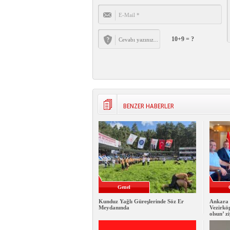
10+9 = ?
BENZER HABERLER
Genel
Kunduz Yağlı Güreşlerinde Söz Er
Ankara 
Meydanında
Vezirkö
olsun’ z