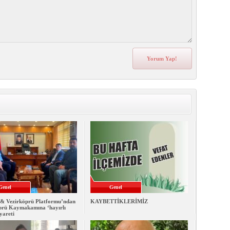
Genel
Genel
& Vezirköprü Platformu’ndan
KAYBETTİKLERİMİZ
prü Kaymakamına ‘hayırlı
iyareti