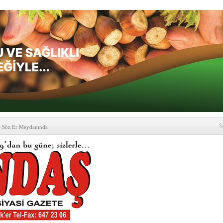
S
e Söz Er Meydanında
formu’ndan Vezirköprü
’ ziyareti