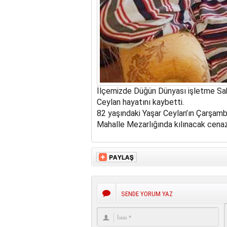
İlçemizde Düğün Dünyası işletme Sahi
Ceylan hayatını kaybetti.
82 yaşındaki Yaşar Ceylan’ın Çarşamb
Mahalle Mezarlığında kılınacak cenaz
SENDE YORUM YAZ