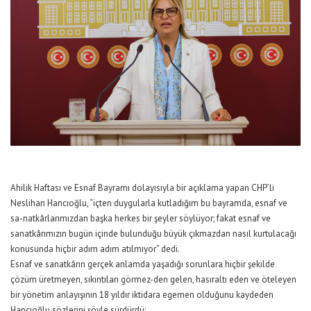
Ahilik Haftası ve Esnaf Bayramı dolayısıyla bir açıklama yapan CHP’li
Neslihan Hancıoğlu, “içten duygularla kutladığım bu bayramda, esnaf ve
sa-natkârlarımızdan başka herkes bir şeyler söylüyor; fakat esnaf ve
sanatkârımızın bugün içinde bulunduğu büyük çıkmazdan nasıl kurtulacağı
konusunda hiçbir adım adım atılmıyor” dedi.
Esnaf ve sanatkârın gerçek anlamda yaşadığı sorunlara hiçbir şekilde
çözüm üretmeyen, sıkıntıları görmez-den gelen, hasıraltı eden ve öteleyen
bir yönetim anlayışının 18 yıldır iktidara egemen olduğunu kaydeden
Hancıoğlu sözlerini şöyle sürdürdü: