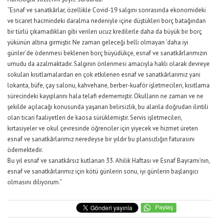
“Esnaf ve sanatkârlar, özellikle Covid-19 salgını sonrasında ekonomideki
ve ticaret hacmindeki daralma nedeniyle içine düştükleri borç batağından
bir türlü çıkamadıkları gibi verilen ucuz kredilerle daha da büyük bir borç
yükünün altına girmiştir. Ne zaman geleceği belli olmayan ‘daha iyi
günler’de ödenmesi beklenen borç büyüdükçe, esnaf ve sanatkârlarımızın
umudu da azalmaktadır. Salgının önlenmesi amacıyla haklı olarak devreye
sokulan kısıtlamalardan en çok etkilenen esnaf ve sanatkârlarımız yani
lokanta, büfe, çay salonu, kahvehane, berber-kuaför işletmecileri, kısıtlama
sürecindeki kayıplarını hala telafi edememiştir. Okulların ne zaman ve ne
şekilde açılacağı konusunda yaşanan belirsizlik, bu alanla doğrudan ilintili
olan ticari faaliyetleri de kaosa sürüklemiştir. Servis işletmecileri,
kırtasiyeler ve okul çevresinde öğrenciler için yiyecek ve hizmet üreten
esnaf ve sanatkârlarımız neredeyse bir yıldır bu plansızlığın faturasını
ödemektedir.
Bu yıl esnaf ve sanatkârsız kutlanan 33. Ahilik Haftası ve Esnaf Bayramı’nın,
esnaf ve sanatkârlarımız için kötü günlerin sonu, iyi günlerin başlangıcı
olmasını diliyorum.”