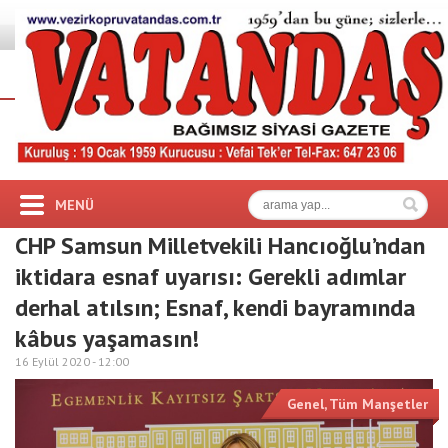
MENÜ
CHP Samsun Milletvekili Hancıoğlu’ndan
iktidara esnaf uyarısı: Gerekli adımlar
derhal atılsın; Esnaf, kendi bayramında
kâbus yaşamasın!
16 Eylül 2020 -
12:00
Genel
,
Tüm Manşetler