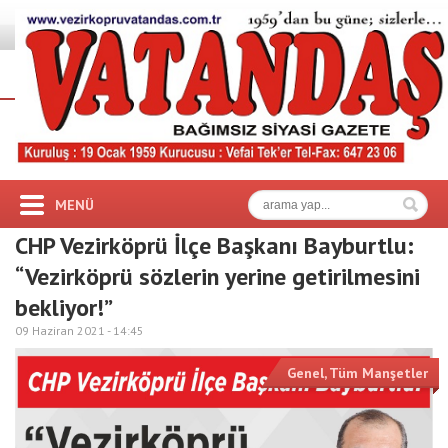
MENÜ
CHP Vezirköprü İlçe Başkanı Bayburtlu:
“Vezirköprü sözlerin yerine getirilmesini
bekliyor!”
09 Haziran 2021 -
14:45
Genel
,
Tüm Manşetler