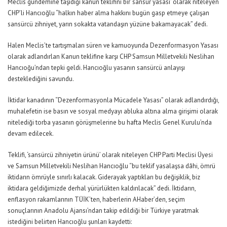
Meclis gündemine taşıdığı kanun teklifini bir ‘sansür yasası’ olarak niteleyen
CHP’li Hancıoğlu “halkın haber alma hakkını bugün gasp etmeye çalışan
sansürcü zihniyet, yarın sokakta vatandaşın yüzüne bakamayacak” dedi.
Halen Meclis’te tartışmaları süren ve kamuoyunda Dezenformasyon Yasası
olarak adlandırlan Kanun teklifine karşı CHP Samsun Milletvekili Neslihan
Hancıoğu’ndan tepki geldi. Hancıoğlu yasanın sansürcü anlayışı
desteklediğini savundu.
İktidar kanadının “Dezenformasyonla Mücadele Yasası” olarak adlandırdığı,
muhalefetin ise basın ve sosyal medyayı abluka altına alma girişimi olarak
nitelediği torba yasanın görüşmelerine bu hafta Meclis Genel Kurulu’nda
devam edilecek.
Teklifi, ‘sansürcü zihniyetin ürünü’ olarak niteleyen CHP Parti Meclisi Üyesi
ve Samsun Milletvekili Neslihan Hancıoğlu “bu teklif yasalaşsa dâhi, ömrü
iktidarın ömrüyle sınırlı kalacak. Giderayak yaptıkları bu değişiklik, biz
iktidara geldiğimizde derhal yürürlükten kaldırılacak” dedi. İktidarın,
enflasyon rakamlarının TÜİK’ten, haberlerin AHaber’den, seçim
sonuçlarının Anadolu Ajansı’ndan takip edildiği bir Türkiye yaratmak
istediğini belirten Hancıoğlu şunları kaydetti: