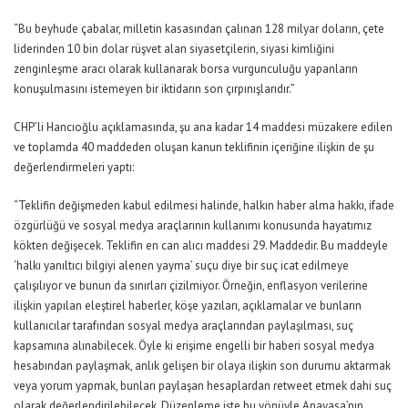
“Bu beyhude çabalar, milletin kasasından çalınan 128 milyar doların, çete
liderinden 10 bin dolar rüşvet alan siyasetçilerin, siyasi kimliğini
zenginleşme aracı olarak kullanarak borsa vurgunculuğu yapanların
konuşulmasını istemeyen bir iktidarın son çırpınışlarıdır.”
CHP’li Hancıoğlu açıklamasında, şu ana kadar 14 maddesi müzakere edilen
ve toplamda 40 maddeden oluşan kanun teklifinin içeriğine ilişkin de şu
değerlendirmeleri yaptı:
“Teklifin değişmeden kabul edilmesi halinde, halkın haber alma hakkı, ifade
özgürlüğü ve sosyal medya araçlarının kullanımı konusunda hayatımız
kökten değişecek. Teklifin en can alıcı maddesi 29. Maddedir. Bu maddeyle
‘halkı yanıltıcı bilgiyi alenen yayma’ suçu diye bir suç icat edilmeye
çalışılıyor ve bunun da sınırları çizilmiyor. Örneğin, enflasyon verilerine
ilişkin yapılan eleştirel haberler, köşe yazıları, açıklamalar ve bunların
kullanıcılar tarafından sosyal medya araçlarından paylaşılması, suç
kapsamına alınabilecek. Öyle ki erişime engelli bir haberi sosyal medya
hesabından paylaşmak, anlık gelişen bir olaya ilişkin son durumu aktarmak
veya yorum yapmak, bunları paylaşan hesaplardan retweet etmek dahi suç
olarak değerlendirilebilecek. Düzenleme işte bu yönüyle Anayasa’nın