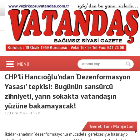
MENÜ
CHP’li Hancıoğlu’ndan ‘Dezenformasyon
Yasası’ tepkisi: Bugünün sansürcü
zihniyeti, yarın sokakta vatandaşın
yüzüne bakamayacak!
12 Ekim 2022 -
16:20
Genel
,
Tüm Manşetler
İktidar kanadının ‘dezenformasyonla mücadele’ gerekçesiyle hazırlayıp