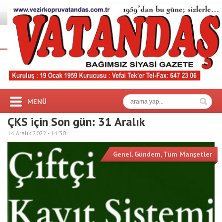
MENÜ
ÇKS için Son gün: 31 Aralık
14 Aralık 2022 -
14:30
Genel
,
Gündem
,
Tüm Manşetler