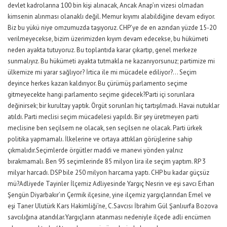
devlet kadrolarına 100 bin kişi alınacak, Ancak Anap’ın vizesi olmadan
kimsenin alınması olanaklı değil. Memur kıyımı alabildiğine devam ediyor.
Biz bu yükü niye omzumuzda taşıyoruz. CHP’ye de en azından yüzde 15-20
verilmeyecekse, bizim üzerimizden kıyım devam edecekse, bu hükümeti
neden ayakta tutuyoruz. Bu toplantıda karar çıkartıp, genel merkeze
sunmalıyız. Bu hükümeti ayakta tutmakla ne kazanıyorsunuz; partimize mi
ülkemize mi yarar sağlıyor? İrtica ile mi mücadele ediliyor?… Seçim
deyince herkes kazan kaldırıyor. Bu çürümüş parlamento seçime
gitmeyecekte hangi parlamento seçime gidecek?Parti içi sorunlara
değinirsek; bir kurultay yaptık. Örgüt sorunları hiç tartışılmadı. Havai nutuklar
atıldı. Parti meclisi seçim mücadelesi yapıldı. Bir şey üretmeyen parti
meclisine ben seçilsem ne olacak, sen seçilsen ne olacak. Parti ürkek
politika yapmamalı. İlkelerine ve ortaya attıkları görüşlerine sahip
çıkmalıdır.Seçimlerde örgütler maddi ve manevi yönden yalnız
bırakmamalı. Ben 95 seçimlerinde 85 milyon lira ile seçim yaptım. RP 3
milyar harcadı. DSP bile 250 milyon harcama yaptı. CHP bu kadar güçsüz
mü?Adliyede Tayinler İlçemiz Adliyesinde Yargıç Nesrin ve eşi savcı Erhan
Şengün Diyarbakır’ın Çermik ilçesine, yine ilçemiz yargıçlarından Emel ve
eşi Taner Ulutürk Kars Hakimliği’ne, C.Savcısı İbrahim Gül Şanlıurfa Bozova
savcılığına atandılar.Yargıçların atanması nedeniyle ilçede adli encümen