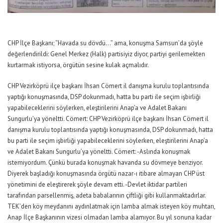
CHP İlçe Başkanı; “Havada su dövdü…” ama, konuşma Samsun’da şöyle
değerlendirildi: Genel Merkez (Halk) partisiyiz diyor, partiyi gerilemekten
kurtarmak istiyorsa, örgütün sesine kulak açmalıdır.
CHP Vezirköprü ilçe başkanı İhsan Cömert il danışma kurulu toplantısında
yaptığı konuşmasında, DSP dokunmadı, hatta bu parti ile seçim işbirliği
yapabileceklerini söylerken, eleştirilerini Anap’a ve Adalet Bakanı
Sungurlu’ya yöneltti. Cömert: CHP Vezirköprü ilçe başkanı İhsan Cömert il
danışma kurulu toplantısında yaptığı konuşmasında, DSP dokunmadı, hatta
bu parti ile seçim işbirliği yapabileceklerini söylerken, eleştirilerini Anap’a
ve Adalet Bakanı Sungurlu’ya yöneltti. Cömert: -Aslında konuşmak
istemiyordum. Çünkü burada konuşmak havanda su dövmeye benziyor.
Diyerek başladığı konuşmasında örgütü nazar-ı itibare almayan CHP üst
yönetimini de eleştirerek şöyle devam etti. -Devlet iktidar partileri
tarafından parsellenmiş, adeta babalarının çiftliği gibi kullanmaktadırlar.
TEK’den köy meydanını aydınlatmak için lamba almak isteyen köy muhtarı,
Anap İlçe Başkanının vizesi olmadan lamba alamıyor. Bu yıl sonuna kadar