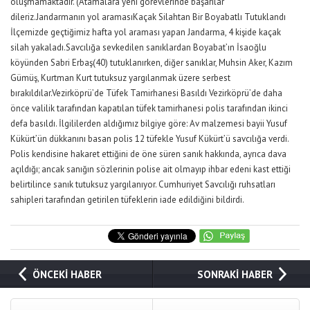
oluşmamaktadır. (Atamalara yeni görevlerinde başarılar
dileriz.Jandarmanın yol aramasıKaçak Silahtan Bir Boyabatlı Tutuklandı
İlçemizde geçtiğimiz hafta yol araması yapan Jandarma, 4 kişide kaçak
silah yakaladı.Savcılığa sevkedilen sanıklardan Boyabat’ın İsaoğlu
köyünden Sabri Erbaş(40) tutuklanırken, diğer sanıklar, Muhsin Aker, Kazım
Gümüş, Kurtman Kurt tutuksuz yargılanmak üzere serbest
bırakıldılar.Vezirköprü’de Tüfek Tamirhanesi Basıldı Vezirköprü’de daha
önce valilik tarafından kapatılan tüfek tamirhanesi polis tarafından ikinci
defa basıldı. İlgililerden aldığımız bilgiye göre: Av malzemesi bayii Yusuf
Kükürt’ün dükkanını basan polis 12 tüfekle Yusuf Kükürt’ü savcılığa verdi.
Polis kendisine hakaret ettiğini de öne süren sanık hakkında, ayrıca dava
açıldığı; ancak sanığın sözlerinin polise ait olmayıp ihbar edeni kast ettiği
belirtilince sanık tutuksuz yargılanıyor. Cumhuriyet Savcılığı ruhsatları
sahipleri tarafından getirilen tüfeklerin iade edildiğini bildirdi.
ÖNCEKİ HABER
SONRAKİ HABER