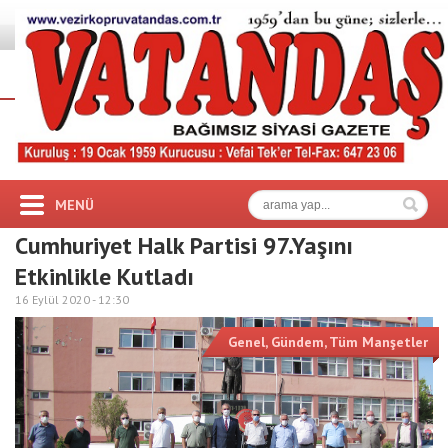
MENÜ
Cumhuriyet Halk Partisi 97.Yaşını
Etkinlikle Kutladı
16 Eylül 2020 -
12:30
Genel
,
Gündem
,
Tüm Manşetler