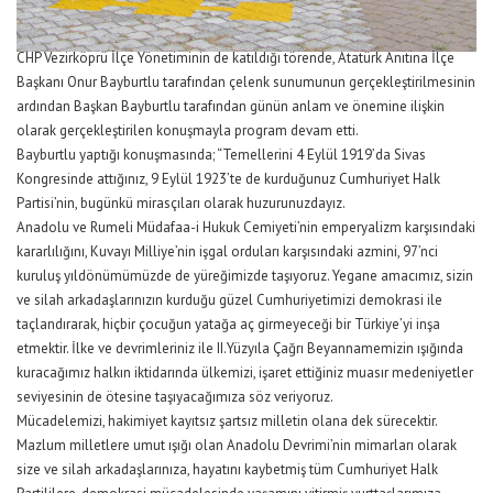
CHP Vezirköprü İlçe Yönetiminin de katıldığı törende, Atatürk Anıtına İlçe
Başkanı Onur Bayburtlu tarafından çelenk sunumunun gerçekleştirilmesinin
ardından Başkan Bayburtlu tarafından günün anlam ve önemine ilişkin
olarak gerçekleştirilen konuşmayla program devam etti.
Bayburtlu yaptığı konuşmasında; “Temellerini 4 Eylül 1919’da Sivas
Kongresinde attığınız, 9 Eylül 1923’te de kurduğunuz Cumhuriyet Halk
Partisi’nin, bugünkü mirasçıları olarak huzurunuzdayız.
Anadolu ve Rumeli Müdafaa-i Hukuk Cemiyeti’nin emperyalizm karşısındaki
kararlılığını, Kuvayı Milliye’nin işgal orduları karşısındaki azmini, 97’nci
kuruluş yıldönümümüzde de yüreğimizde taşıyoruz. Yegane amacımız, sizin
ve silah arkadaşlarınızın kurduğu güzel Cumhuriyetimizi demokrasi ile
taçlandırarak, hiçbir çocuğun yatağa aç girmeyeceği bir Türkiye’yi inşa
etmektir. İlke ve devrimleriniz ile II.Yüzyıla Çağrı Beyannamemizin ışığında
kuracağımız halkın iktidarında ülkemizi, işaret ettiğiniz muasır medeniyetler
seviyesinin de ötesine taşıyacağımıza söz veriyoruz.
Mücadelemizi, hakimiyet kayıtsız şartsız milletin olana dek sürecektir.
Mazlum milletlere umut ışığı olan Anadolu Devrimi’nin mimarları olarak
size ve silah arkadaşlarınıza, hayatını kaybetmiş tüm Cumhuriyet Halk