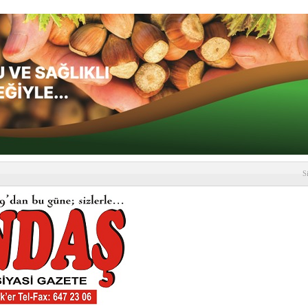
S
depremi yaşandı!
SLENME
etmelik kapsamlı şekilde