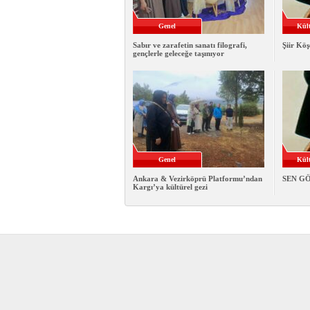
Genel
Kült
Sabır ve zarafetin sanatı filografi,
Şiir Köş
gençlerle geleceğe taşınıyor
Genel
Kült
Ankara & Vezirköprü Platformu’ndan
SEN G
Kargı’ya kültürel gezi