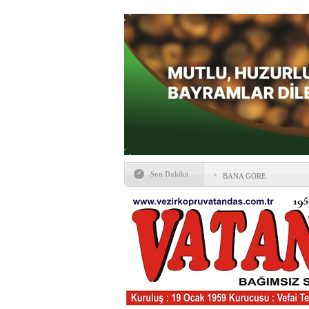
Son Dakika
BANA GÖRE
Vezirköprü CHP’de istifa 
HAYATIN İÇİNDEN BE
Kaybettiklerimiz
NÖBETÇİ ECZANELER
Okullarda yeni dönem: Yön
değişti