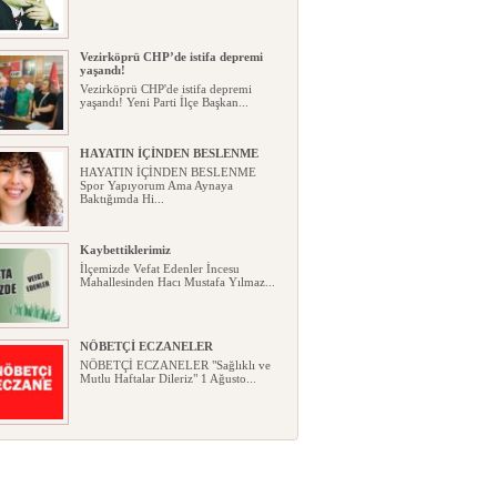
Vezirköprü CHP’de istifa depremi
yaşandı!
Vezirköprü CHP'de istifa depremi
yaşandı! Yeni Parti İlçe Başkan...
HAYATIN İÇİNDEN BESLENME
HAYATIN İÇİNDEN BESLENME
Spor Yapıyorum Ama Aynaya
Baktığımda Hi...
Kaybettiklerimiz
İlçemizde Vefat Edenler İncesu
Mahallesinden Hacı Mustafa Yılmaz...
NÖBETÇİ ECZANELER
NÖBETÇİ ECZANELER "Sağlıklı ve
Mutlu Haftalar Dileriz" 1 Ağusto...
Okullarda yeni dönem: Yönetmelik
kapsamlı şekilde değişti
Okullarda yeni dönem: Yönetmelik
kapsamlı şekilde değişti Resmî ...