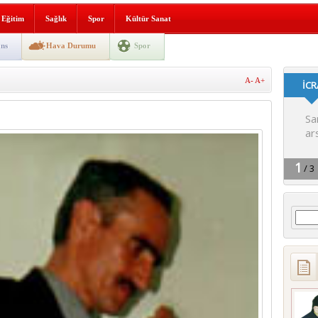
lografi, gençlerle geleceğe
Eğitim
Sağlık
Spor
Kültür Sanat
gın korkuttu
ns
Hava Durumu
Spor
 2’si Çocuk 5 Yaralı
A-
A+
 yürüyüşü
Arama