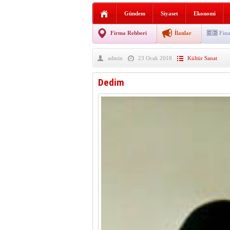
Sabır ve zarafetin sanatı fi
Gündem
Siyaset
Ekonomi
taşınıyor
Vezirköprü’de iki ayrı yan
Firma Rehberi
İlanlar
Fina
Hafif ticari araç takla attı!
admin
23 Ocak 2018
Kültür Sanat
“Yaz Seninle Güzel” doğa
Dedim