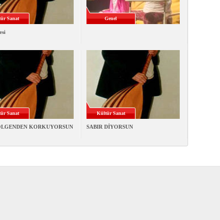
ür Sanat
Genel
esi
ür Sanat
Kültür Sanat
ÖLGENDEN KORKUYORSUN
SABIR DİYORSUN