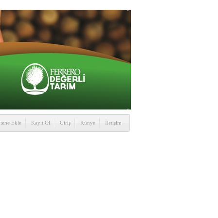
itene Ekle
Kayıt Ol
Giriş
Künye
İletişim