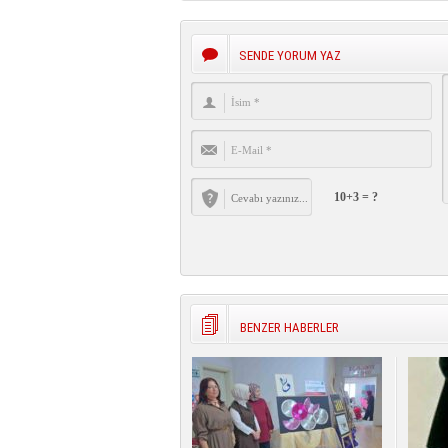
SENDE YORUM YAZ
10+3 = ?
BENZER HABERLER