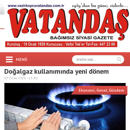
MENÜ
Doğalgaz kullanımında yeni dönem
07 Ocak 2026 -
13:30
Ekonomi
,
Genel
,
Gündem