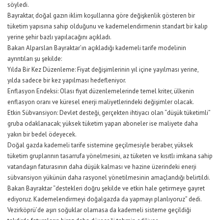
söyledi.
Bayraktar, doğal gazın iklim koşullarına göre değişkenlik gösteren bir
tüketim yapısına sahip olduğunu ve kademelendirmenin standart bir kalıp
yerine şehir bazlı yapılacağını açıkladı.
Bakan Alparslan Bayraktar’ın açıkladığı kademeli tarife modelinin
ayrıntıları şu şekilde:
Yılda Bir Kez Düzenleme: Fiyat değişimlerinin yıl içine yayılması yerine,
yılda sadece bir kez yapılması hedefleniyor.
Enflasyon Endeksi: Olası fiyat düzenlemelerinde temel kriter, ülkenin
enflasyon oranı ve küresel enerji maliyetlerindeki değişimler olacak.
Etkin Sübvansiyon: Devlet desteği, gerçekten ihtiyacı olan “düşük tüketimli”
gruba odaklanacak; yüksek tüketim yapan aboneler ise maliyete daha
yakın bir bedel ödeyecek.
Doğal gazda kademeli tarife sistemine geçilmesiyle beraber, yüksek
tüketim gruplarının tasarrufa yönelmesini, az tüketen ve kısıtlı imkana sahip
vatandaşın faturasının daha düşük kalması ve hazine üzerindeki enerji
sübvansiyon yükünün daha rasyonel yönetilmesinin amaçlandığı belirtildi.
Bakan Bayraktar “destekleri doğru şekilde ve etkin hale getirmeye gayret
ediyoruz. Kademelendirmeyi doğalgazda da yapmayı planlıyoruz” dedi.
Vezirköprü’de aşırı soğuklar olamasa da kademeli sisteme geçildiği