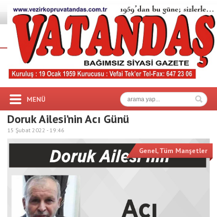
MENÜ
Doruk Ailesi’nin Acı Günü
15 Şubat 2022 -
19:46
Genel
,
Tüm Manşetler