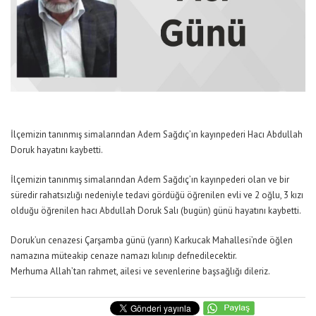
İlçemizin tanınmış simalarından Adem Sağdıç’ın kayınpederi Hacı Abdullah
Doruk hayatını kaybetti.
İlçemizin tanınmış simalarından Adem Sağdıç’ın kayınpederi olan ve bir
süredir rahatsızlığı nedeniyle tedavi gördüğü öğrenilen evli ve 2 oğlu, 3 kızı
olduğu öğrenilen hacı Abdullah Doruk Salı (bugün) günü hayatını kaybetti.
Doruk’un cenazesi Çarşamba günü (yarın) Karkucak Mahallesi’nde öğlen
namazına müteakip cenaze namazı kılınıp defnedilecektir.
Merhuma Allah’tan rahmet, ailesi ve sevenlerine başsağlığı dileriz.