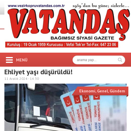
MENÜ
Ehliyet yaşı düşürüldü!
11 Aralık 2024 -
14:30
Ekonomi
,
Genel
,
Gündem