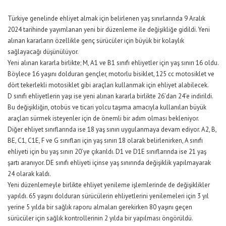
Türkiye genelinde ehliyet almak için belirlenen yaş sınırlarında 9 Aralık
2024 tarihinde yayımlanan yeni bir düzenleme ile değişikliğe gidildi. Yeni
alınan kararların özellikle genç sürücüler için büyük bir kolaylık
sağlayacağı düşünülüyor.
Yeni alınan kararla birlikte; M, A1 ve B1 sınıfı ehliyetler için yaş sınırı 16 oldu.
Böylece 16 yaşını dolduran gençler, motorlu bisiklet, 125 cc motosiklet ve
dört tekerlekli motosiklet gibi araçları kullanmak için ehliyet alabilecek.
D sınıfı ehliyetlerin yaşı ise yeni alınan kararla birlikte 26’dan 24’e indirildi.
Bu değişikliğin, otobüs ve ticari yolcu taşıma amacıyla kullanılan büyük
araçları sürmek isteyenler için de önemli bir adım olması bekleniyor.
Diğer ehliyet sınıflarında ise 18 yaş sınırı uygulanmaya devam ediyor. A2, B,
BE, C1, C1E, F ve G sınıfları için yaş sınırı 18 olarak belirlenirken, A sınıfı
ehliyeti için bu yaş sınırı 20’ye çıkarıldı. D1 ve D1E sınıflarında ise 21 yaş
şartı aranıyor. DE sınıfı ehliyeti içinse yaş sınırında değişiklik yapılmayarak
24 olarak kaldı.
Yeni düzenlemeyle birlikte ehliyet yenileme işlemlerinde de değişiklikler
yapıldı. 65 yaşını dolduran sürücülerin ehliyetlerini yenilemeleri için 3 yıl
yerine 5 yılda bir sağlık raporu almaları gerekirken 80 yaşını geçen
sürücüler için sağlık kontrollerinin 2 yılda bir yapılması öngörüldü.