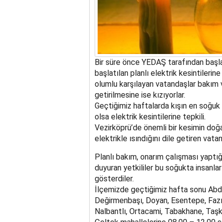
Bir süre önce YEDAŞ tarafından başl
başlatılan planlı elektrik kesintileri
olumlu karşılayan vatandaşlar bakım v
getirilmesine ise kızıyorlar.
Geçtiğimiz haftalarda kışın en soğuk g
olsa elektrik kesintilerine tepkili.
Vezirköprü’de önemli bir kesimin doğa
elektrikle ısındığını dile getiren vata
Planlı bakım, onarım çalışması yaptığı
duyuran yetkililer bu soğukta insanla
gösterdiler.
İlçemizde geçtiğimiz hafta sonu Abdu
Değirmenbaşı, Doyan, Esentepe, Fazı
Nalbantlı, Ortacami, Tabakhane, Taşkal