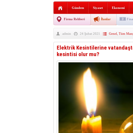
Sabır ve zarafetin sanatı fi
Gündem
Siyaset
Ekonomi
taşınıyor
Vezirköprü’de iki ayrı yan
Firma Rehberi
İlanlar
Fina
Hafif ticari araç takla attı!
admin
24 Şubat 2021
Genel
,
Tüm Manşe
“Yaz Seninle Güzel” doğa
Elektrik Kesintilerine vatandaşt
kesintisi olur mu?