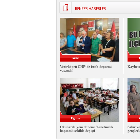
BENZER HABERLER
Genel
Vezirköprü CHP’de istifa depremi
Kaybett
yaşandı!
Eğitim
Okullarda yeni dönem: Yönetmelik
Sabır ve
kapsamlı şekilde değişti
gençlerl