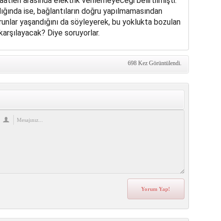
tleri arasında elektrik verilemeyeceği belirtilmişti.
dığında ise, bağlantıların doğru yapılmamasından
orunlar yaşandığını da söyleyerek, bu yoklukta bozulan
karşılayacak? Diye soruyorlar.
698 Kez Görüntülendi.