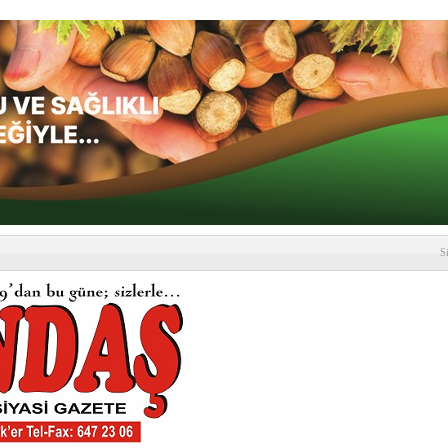
S
depremi yaşandı!
SLENME
etmelik kapsamlı şekilde