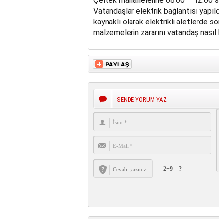
Çeltek mahallelerine 08.00 – 12.00 saa
Vatandaşlar elektrik bağlantısı yapıl
kaynaklı olarak elektrikli aletlerde s
malzemelerin zararını vatandaş nasıl 
SENDE YORUM YAZ
2+9 = ?