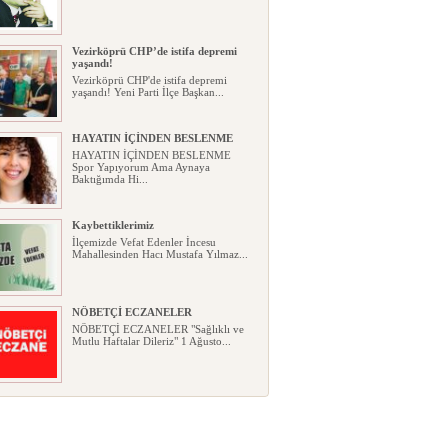
Vezirköprü CHP’de istifa depremi
yaşandı!
Vezirköprü CHP'de istifa depremi
yaşandı! Yeni Parti İlçe Başkan...
HAYATIN İÇİNDEN BESLENME
HAYATIN İÇİNDEN BESLENME
Spor Yapıyorum Ama Aynaya
Baktığımda Hi...
Kaybettiklerimiz
İlçemizde Vefat Edenler İncesu
Mahallesinden Hacı Mustafa Yılmaz...
NÖBETÇİ ECZANELER
NÖBETÇİ ECZANELER "Sağlıklı ve
Mutlu Haftalar Dileriz" 1 Ağusto...
Okullarda yeni dönem: Yönetmelik
kapsamlı şekilde değişti
Okullarda yeni dönem: Yönetmelik
kapsamlı şekilde değişti Resmî ...