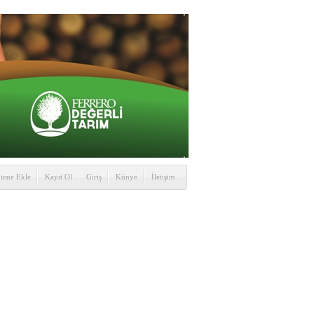
itene Ekle
Kayıt Ol
Giriş
Künye
İletişim