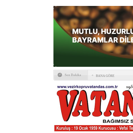
Son Dakika
BANA GÖRE
Vezirköprü CHP’de istifa 
HAYATIN İÇİNDEN BE
Kaybettiklerimiz
NÖBETÇİ ECZANELER
Okullarda yeni dönem: Yön
değişti