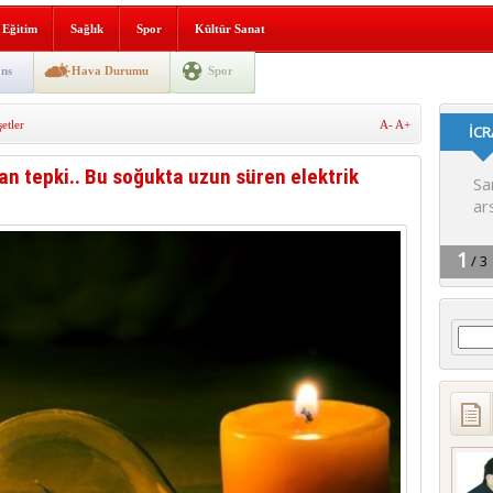
lografi, gençlerle geleceğe
Eğitim
Sağlık
Spor
Kültür Sanat
gın korkuttu
ns
Hava Durumu
Spor
 2’si Çocuk 5 Yaralı
tler
A-
A+
 yürüyüşü
an tepki.. Bu soğukta uzun süren elektrik
Arama