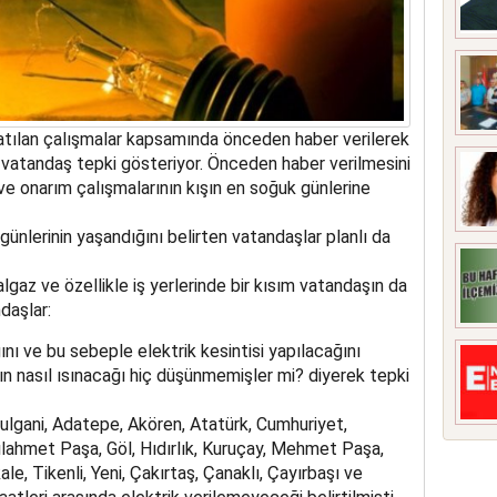
atılan çalışmalar kapsamında önceden haber verilerek
ne vatandaş tepki gösteriyor. Önceden haber verilmesini
e onarım çalışmalarının kışın en soğuk günlerine
ünlerinin yaşandığını belirten vatandaşlar planlı da
lgaz ve özellikle iş yerlerinde bir kısım vatandaşın da
ndaşlar:
nı ve bu sebeple elektrik kesintisi yapılacağını
rın nasıl ısınacağı hiç düşünmemişler mi? diyerek tepki
lgani, Adatepe, Akören, Atatürk, Cumhuriyet,
lahmet Paşa, Göl, Hıdırlık, Kuruçay, Mehmet Paşa,
e, Tikenli, Yeni, Çakırtaş, Çanaklı, Çayırbaşı ve