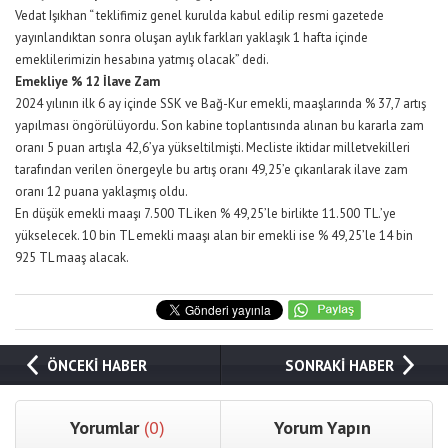
Vedat Işıkhan “ teklifimiz genel kurulda kabul edilip resmi gazetede
yayınlandıktan sonra oluşan aylık farkları yaklaşık 1 hafta içinde
emeklilerimizin hesabına yatmış olacak” dedi.
Emekliye % 12 İlave Zam
2024 yılının ilk 6 ay içinde SSK ve Bağ-Kur emekli, maaşlarında % 37,7 artış
yapılması öngörülüyordu. Son kabine toplantısında alınan bu kararla zam
oranı 5 puan artışla 42,6’ya yükseltilmişti. Mecliste iktidar milletvekilleri
tarafından verilen önergeyle bu artış oranı 49,25’e çıkarılarak ilave zam
oranı 12 puana yaklaşmış oldu.
En düşük emekli maaşı 7.500 TL iken % 49,25’le birlikte 11.500 TL.’ye
yükselecek. 10 bin TL emekli maaşı alan bir emekli ise % 49,25’le 14 bin
925 TL maaş alacak.
ÖNCEKİ HABER
SONRAKİ HABER
Yorumlar
(0)
Yorum Yapın