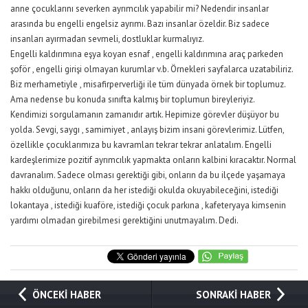
anne çocuklarını severken ayrımcılık yapabilir mi? Nedendir insanlar
arasında bu engelli engelsiz ayrımı. Bazı insanlar özeldir. Biz sadece
insanları ayırmadan sevmeli, dostluklar kurmalıyız.
Engelli kaldırımına eşya koyan esnaf , engelli kaldırımına araç parkeden
şoför , engelli girişi olmayan kurumlar v.b. Örnekleri sayfalarca uzatabiliriz.
Biz merhametiyle , misafirperverliği ile tüm dünyada örnek bir toplumuz.
Ama nedense bu konuda sınıfta kalmış bir toplumun bireyleriyiz.
Kendimizi sorgulamanın zamanıdır artık. Hepimize görevler düşüyor bu
yolda. Sevgi, saygı , samimiyet , anlayış bizim insani görevlerimiz. Lütfen,
özellikle çocuklarımıza bu kavramları tekrar tekrar anlatalım. Engelli
kardeşlerimize pozitif ayrımcılık yapmakta onların kalbini kıracaktır. Normal
davranalım. Sadece olması gerektiği gibi, onların da bu ilçede yaşamaya
hakkı olduğunu, onların da her istediği okulda okuyabileceğini, istediği
lokantaya , istediği kuaföre, istediği çocuk parkına , kafeteryaya kimsenin
yardımı olmadan girebilmesi gerektiğini unutmayalım. Dedi.
ÖNCEKİ HABER
SONRAKİ HABER