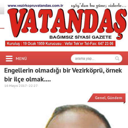
MENÜ
Engellerin olmadığı bir Vezirköprü, örnek
bir ilçe olmak….
16 Mayıs 2017 -
22:27
Genel
,
Gündem