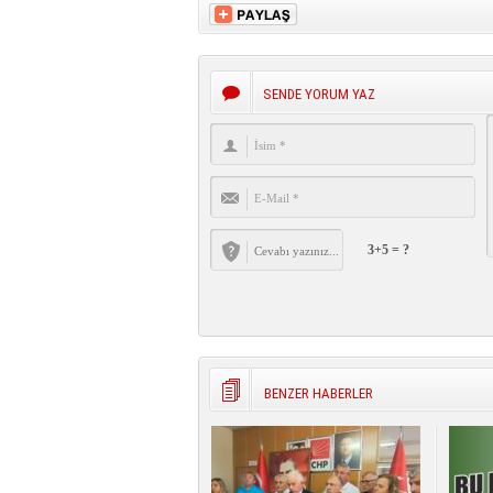
SENDE YORUM YAZ
3+5 = ?
BENZER HABERLER