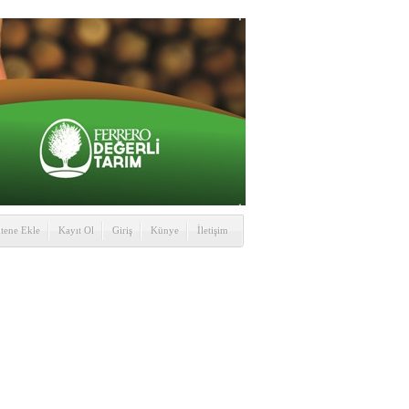
itene Ekle
Kayıt Ol
Giriş
Künye
İletişim