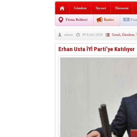
Sabır ve zarafetin sanatı fi
Gündem
Siyaset
Ekonomi
taşınıyor
Vezirköprü’de iki ayrı yan
Firma Rehberi
İlanlar
Fina
Hafif ticari araç takla attı!
admin
08 Eylül 2020
Genel
,
Gündem
,
“Yaz Seninle Güzel” doğa
Erhan Usta İYİ Parti’ye Katılıyor