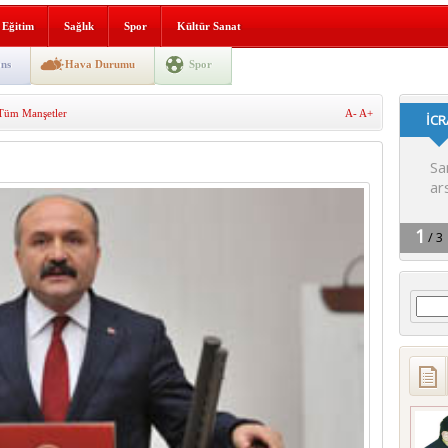
lografi, gençlerle geleceğe
Eğitim
Sağlık
Spor
Kültür Sanat
gın korkuttu
ns
Hava Durumu
Spor
 2’si Çocuk 5 Yaralı
Tüm Manşetler
A-
A+
 yürüyüşü
Arama