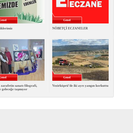
Genel
Genel
iklerimiz
NÖBETÇİ ECZANELER
Genel
Genel
 zarafetin sanatı filografi,
Vezirköprü’de iki ayrı yangın korkuttu
e geleceğe taşınıyor