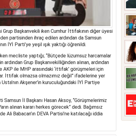
i Grup Başkanvekili iken Cumhur İttifakının diğer üyesi
nden partisinden ihraç edilen ardından da Samsun
ın İYİ Parti’ye yeşil ışık yaktığı öğrenildi.
iken mecliste yaptığı; “Bütçede lüzumsuz harcamalar
nin ardından Grup Başkanvekilliğinden alınan, ardından
AKP ile MHP arasındaki ‘ittifak’ görüşmeleri için
var. İttifak olmazsa olmazımız değil” ifadelerine yer
n Usta’nın Akşener’in kuruculuğundaki İYİ Partiye
Parti Samsun İl Başkanı Hasan Aksoy, “Görüşmelerimiz
arın alınan kararı herkes görecek” dedi. Bağımsız
de Ali Babacan’ın DEVA Partisi’ne katılacağı iddia