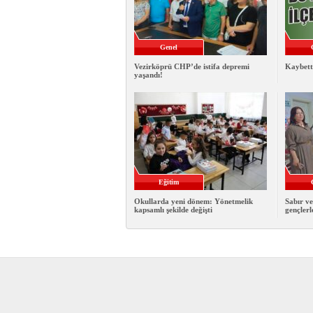
Genel
Vezirköprü CHP’de istifa depremi
Kaybett
yaşandı!
Eğitim
Okullarda yeni dönem: Yönetmelik
Sabır ve
kapsamlı şekilde değişti
gençlerl