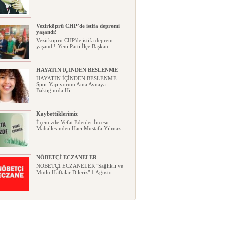
Vezirköprü CHP’de istifa depremi
yaşandı!
Vezirköprü CHP'de istifa depremi
yaşandı! Yeni Parti İlçe Başkan...
HAYATIN İÇİNDEN BESLENME
HAYATIN İÇİNDEN BESLENME
Spor Yapıyorum Ama Aynaya
Baktığımda Hi...
Kaybettiklerimiz
İlçemizde Vefat Edenler İncesu
Mahallesinden Hacı Mustafa Yılmaz...
NÖBETÇİ ECZANELER
NÖBETÇİ ECZANELER "Sağlıklı ve
Mutlu Haftalar Dileriz" 1 Ağusto...
Okullarda yeni dönem: Yönetmelik
kapsamlı şekilde değişti
Okullarda yeni dönem: Yönetmelik
kapsamlı şekilde değişti Resmî ...