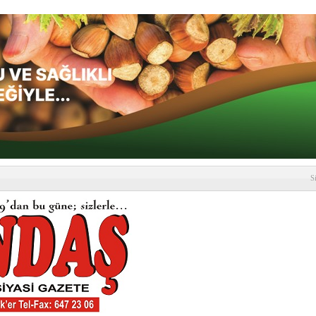
S
depremi yaşandı!
SLENME
etmelik kapsamlı şekilde