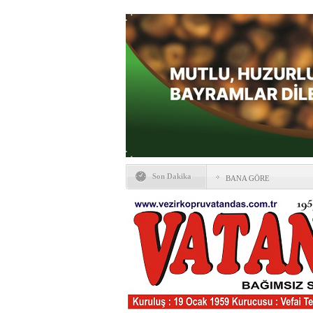
Son Dakika
BANA GÖRE
Vezirköprü CHP’de istifa 
HAYATIN İÇİNDEN BE
Kaybettiklerimiz
NÖBETÇİ ECZANELER
Okullarda yeni dönem: Yön
değişti